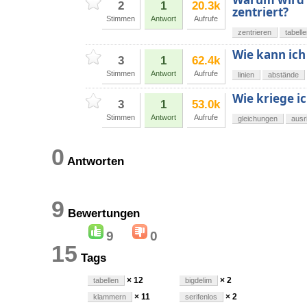
2
1
20.3k
zentriert?
Stimmen
Antwort
Aufrufe
zentrieren
tabell
Wie kann ich
3
1
62.4k
Stimmen
Antwort
Aufrufe
linien
abstände
Wie kriege i
3
1
53.0k
Stimmen
Antwort
Aufrufe
gleichungen
ausr
0
Antworten
9
Bewertungen
9
0
15
Tags
× 12
× 2
tabellen
bigdelim
× 11
× 2
klammern
serifenlos