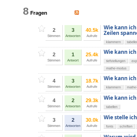
8
Fragen
Wie kann ic
2
3
40.5k
Zeilen spann
Stimmen
Antworten
Aufrufe
klammern
tabelle
Wie kann ich
2
1
25.4k
Stimmen
Antwort
Aufrufe
tiefstellungen
exp
mathe-modus
Wie kann ic
4
3
18.7k
Stimmen
Antworten
Aufrufe
klammern
mathe
Wie kann ich
4
2
29.3k
Stimmen
Antworten
Aufrufe
tabellen
Wie stelle ic
3
2
30.0k
Stimmen
Antworten
Aufrufe
fonts
schriften
Warum wird i