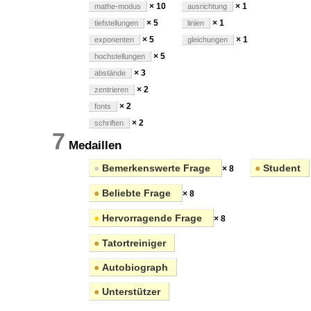
× 10
× 1
mathe-modus
ausrichtung
× 5
× 1
tiefstellungen
linien
× 5
× 1
exponenten
gleichungen
× 5
hochstellungen
× 3
abstände
× 2
zentrieren
× 2
fonts
× 2
schriften
7
Medaillen
●
Bemerkenswerte Frage
●
Student
× 8
●
Beliebte Frage
× 8
●
Hervorragende Frage
× 8
●
Tatortreiniger
●
Autobiograph
●
Unterstützer