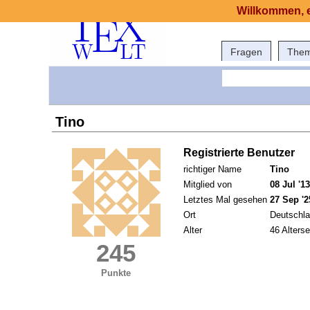
Willkommen, e
Fragen
The
Tino
Registrierte Benutzer
richtiger Name
Tino
Mitglied von
08 Jul '13
Letztes Mal gesehen
27 Sep '2
Ort
Deutschl
Alter
46 Alterse
245
Punkte