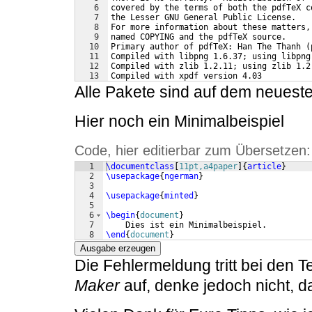
6
covered by the terms of both the pdfTeX c
7
the Lesser GNU General Public License.
8
For more information about these matters,
9
named COPYING and the pdfTeX source.
10
Primary author of pdfTeX: Han The Thanh (
11
Compiled with libpng 1.6.37; using libpng
12
Compiled with zlib 1.2.11; using zlib 1.2
13
Compiled with xpdf version 4.03
Alle Pakete sind auf dem neuest
Hier noch ein Minimalbeispiel
Code, hier editierbar zum Übersetzen:
1
\documentclass
[
11pt,a4paper
]
{
article
}
2
\usepackage
{
ngerman
}
3
4
\usepackage
{
minted
}
5
6
\begin
{
document
}
7
    Dies ist ein Minimalbeispiel.
8
\end
{
document
}
Ausgabe erzeugen
Die Fehlermeldung tritt bei den 
Maker
auf, denke jedoch nicht, d