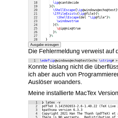
18
\ip
@cantdecide
19
}
{
%
20
\ShellEscape
{
\ip
@windows@echo@test
}
21
\IfFileExists
{
\ip
@file
}
{
%
22
\ShellEscape
{
del "
\ip
@file"
}
%
23
\windowstrue
24
}
{
%
25
\@
ip@nix@true
26
}
%
27
}
%
28
}
Ausgabe erzeugen
Die Fehlermeldung verweist auf d
1
\edef\ip
@windows@echo@test
{
echo 
\string
# >
Konnte bislang nicht die überflü
ich aber auch von Programmieren N
Auslöser woanders.
Meine installierte MacTex Version
1
❯ latex -v
2
pdfTeX 3.141592653-2.6-1.40.22 (TeX Live 
3
kpathsea version 6.3.3
4
Copyright 2021 Han The Thanh (pdfTeX) et 
5
There is NO warranty.  Redistribution of 