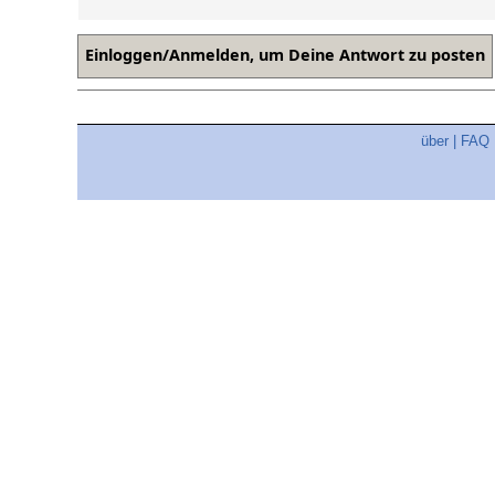
über
|
FAQ