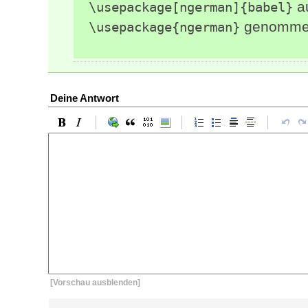
a
\usepackage[ngerman]{babel}
genomme
\usepackage{ngerman}
Deine Antwort
[Vorschau ausblenden]