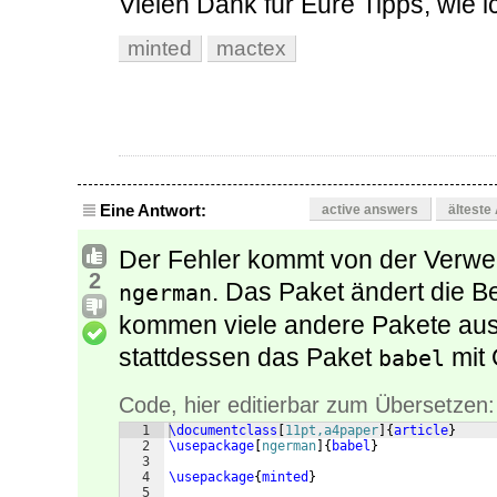
Vielen Dank für Eure Tipps, wie
minted
mactex
Eine Antwort:
active answers
älteste
Der Fehler kommt von der Verwe
2
. Das Paket ändert die 
ngerman
kommen viele andere Pakete aus 
stattdessen das Paket
mit 
babel
Code, hier editierbar zum Übersetzen:
1
\documentclass
[
11pt,a4paper
]
{
article
}
2
\usepackage
[
ngerman
]
{
babel
}
3
4
\usepackage
{
minted
}
5