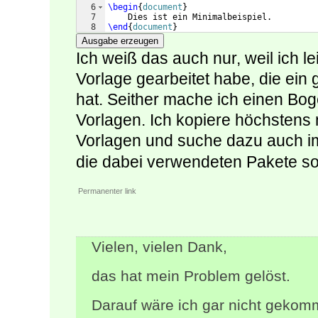
6
\begin
{
document
}
7
    Dies ist ein Minimalbeispiel.
8
\end
{
document
}
Ausgabe erzeugen
Ich weiß das auch nur, weil ich le
Vorlage gearbeitet habe, die ein
hat. Seither mache ich einen Bo
Vorlagen. Ich kopiere höchstens
Vorlagen und suche dazu auch i
die dabei verwendeten Pakete s
Permanenter link
Vielen, vielen Dank,
das hat mein Problem gelöst.
Darauf wäre ich gar nicht gekomm