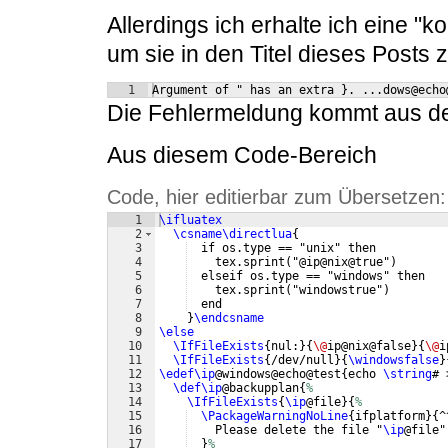
Allerdings ich erhalte ich eine "
um sie in den Titel dieses Posts 
1
Argument of " has an extra 
}
. ...dows@echo
Die Fehlermeldung kommt aus d
Aus diesem Code-Bereich
Code, hier editierbar zum Übersetzen:
1
\ifluatex
2
\csname\directlua
{
3
  if os.type == "unix" then
4
    tex.sprint
(
"@ip@nix@true"
)
5
  elseif os.type == "windows" then
6
    tex.sprint
(
"windowstrue"
)
7
  end
8
}
\endcsname
9
\else
10
\IfFileExists
{
nul:
}
{
\@
ip@nix@false
}
{
\@
i
11
\IfFileExists
{
/dev/null
}
{
\windowsfalse
}
12
\edef\ip
@windows@echo@test
{
echo 
\string
# 
13
\def\ip
@backupplan
{
%
14
\IfFileExists
{
\ip
@file
}
{
%
15
\PackageWarningNoLine
{
ifplatform
}
{
^
16
    Please delete the file "
\ip
@file"
17
}
%