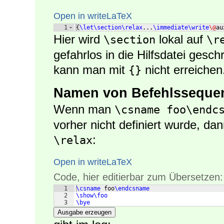
Open in writeLaTeX
1
{
\let\section\relax
...
\immediate\write
\@
au
Hier wird
lokal auf
\section
\r
gefahrlos in die Hilfsdatei gesc
kann man mit
nicht erreichen
{}
Namen von Befehlsseque
Wenn man
\csname foo\endc
vorher nicht definiert wurde, da
:
\relax
Open in writeLaTeX
Code, hier editierbar zum Übersetzen:
1
\csname
 foo
\endcsname
2
\show\foo
3
\bye
Ausgabe erzeugen