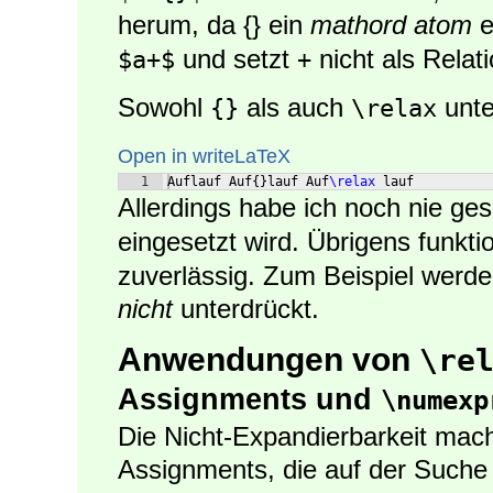
herum, da {} ein
mathord atom
e
und setzt
nicht als Relat
$a+$
+
Sowohl
als auch
unte
{}
\relax
Open in writeLaTeX
1
Auflauf Auf
{
}
lauf Auf
\relax
 lauf
Allerdings habe ich noch nie g
eingesetzt wird. Übrigens funkti
zuverlässig. Zum Beispiel werde
nicht
unterdrückt.
Anwendungen von
\re
Assignments und
\numexp
Die Nicht-Expandierbarkeit mach
Assignments, die auf der Suche