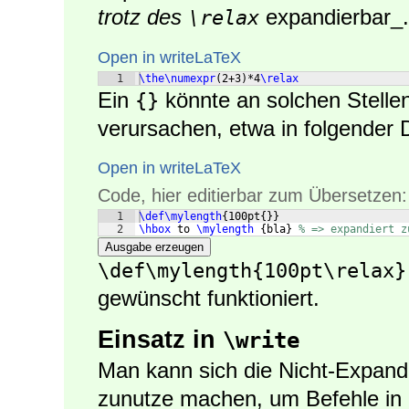
trotz des
expandierbar_.
\relax
Open in writeLaTeX
1
\the\numexpr
(
2+3
)
*4
\relax
Ein
könnte an solchen Stelle
{}
verursachen, etwa in folgender D
Open in writeLaTeX
Code, hier editierbar zum Übersetzen:
1
\def\mylength
{
100pt
{
}}
2
\hbox
 to 
\mylength
{
bla
}
% => expandiert z
Ausgabe erzeugen
\def\mylength{100pt\relax}
gewünscht funktioniert.
Einsatz in
\write
Man kann sich die Nicht-Expand
zunutze machen, um Befehle in e