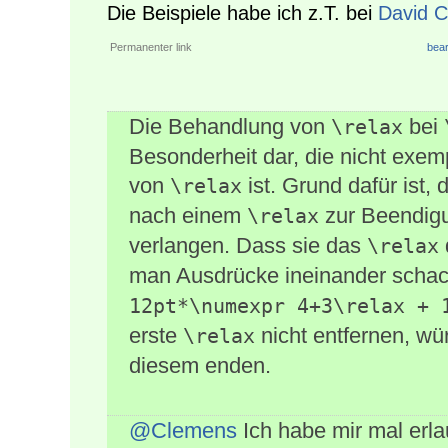
Die Beispiele habe ich z.T. bei
David Ca
Permanenter link
bear
Die Behandlung von
bei
\relax
Besonderheit dar, die nicht exe
von
ist. Grund dafür ist,
\relax
nach einem
zur Beendigu
\relax
verlangen. Dass sie das
\relax
man Ausdrücke ineinander schac
12pt*\numexpr 4+3\relax + 
erste
nicht entfernen, wü
\relax
diesem enden.
@Clemens
Ich habe mir mal erla