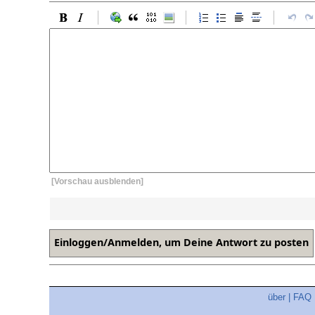
[Vorschau ausblenden]
über
|
FAQ