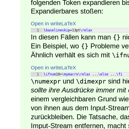
folgenden Token expandieren bis
Expandierbares stoßen:
Open in writeLaTeX
1
\baselineskip
=13pt
\relax
In diesen Fällen kann man
ni
{}
Ein Beispiel, wo
Probleme veru
{}
Ähnlich verhält es sich mit
\ifn
Open in writeLaTeX
1
\ifnum
10>
\mymacro\relax
 ...
\else
 ...
\fi
und
sind h
\numexpr
\dimexpr
sollte ihre Ausdrücke immer mi
einem vergleichbaren Grund wie
von ihnen aus dem Input-Stream
zurückbleiben. Die Tatsache, da
Imput-Stream entfernen, macht 