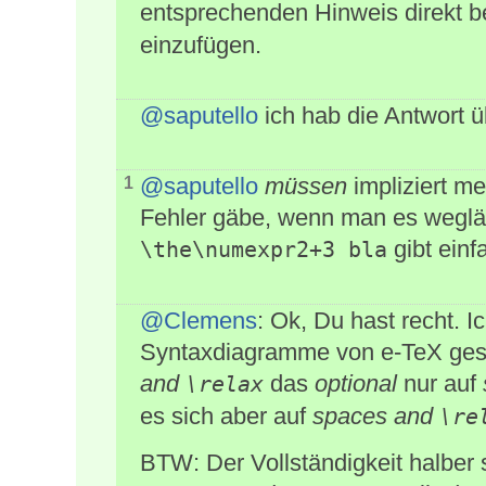
entsprechenden Hinweis direkt 
einzufügen.
@saputello
ich hab die Antwort ü
@saputello
müssen
impliziert m
1
Fehler gäbe, wenn man es wegläss
gibt einf
\the\numexpr2+3 bla
@Clemens
: Ok, Du hast recht. 
Syntaxdiagramme von e-TeX gesc
and
das
optional
nur auf
\relax
es sich aber auf
spaces and
\re
BTW: Der Vollständigkeit halber 