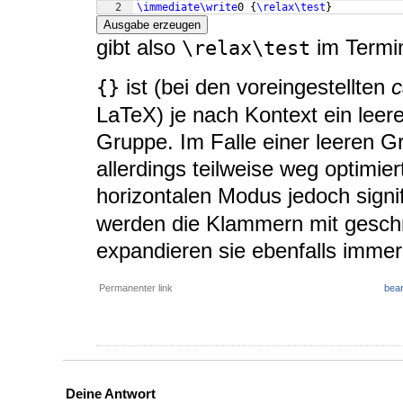
2
\immediate\write
0 
{
\relax\test
}
Ausgabe erzeugen
gibt also
im Termin
\relax\test
ist (bei den voreingestellten
c
{}
LaTeX) je nach Kontext ein leer
Gruppe. Im Falle einer leeren G
allerdings teilweise weg optimie
horizontalen Modus jedoch signi
werden die Klammern mit gesch
expandieren sie ebenfalls immer
Permanenter link
bear
Deine Antwort