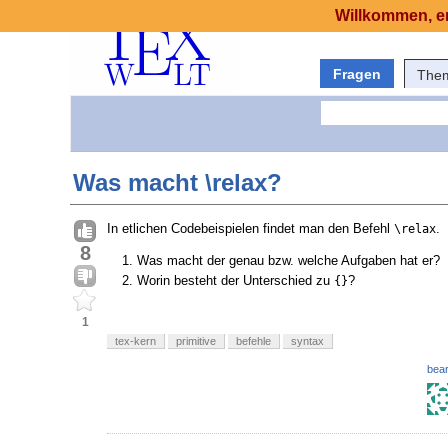
Willkommen, er
Fragen
The
Was macht \relax?
In etlichen Codebeispielen findet man den Befehl
.
\relax
8
Was macht der genau bzw. welche Aufgaben hat er?
Worin besteht der Unterschied zu
?
{}
1
tex-kern
primitive
befehle
syntax
bear