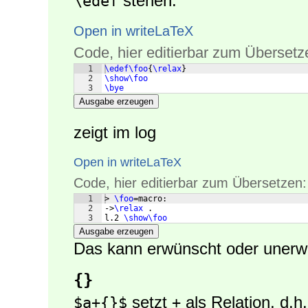
stehen:
\edef
Open in writeLaTeX
Code, hier editierbar zum Übersetz
1
\edef\foo
{
\relax
}
2
\show\foo
3
\bye
Ausgabe erzeugen
zeigt im log
Open in writeLaTeX
Code, hier editierbar zum Übersetzen:
1
> 
\foo
=macro:
2
->
\relax
 .
3
l.2 
\show\foo
Ausgabe erzeugen
Das kann erwünscht oder unerwü
{}
setzt
als Relation, d.
$a+{}$
+