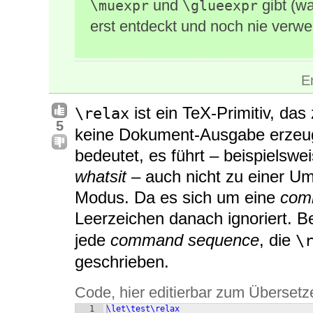
und
gibt (wa
\muexpr
\glueexpr
erst entdeckt und noch nie verwe
E
ist ein TeX-Primitiv, das
\relax
5
keine Dokument-Ausgabe erzeugt
bedeutet, es führt – beispielsw
whatsit
– auch nicht zu einer Um
Modus. Da es sich um eine
com
Leerzeichen danach ignoriert. 
jede
command sequence
, die
\
geschrieben.
Code, hier editierbar zum Übersetz
1
\let\test\relax