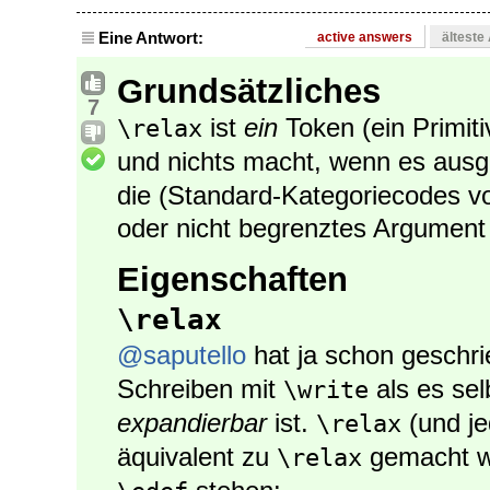
Eine Antwort:
active answers
älteste
Grundsätzliches
7
ist
ein
Token (ein Primiti
\relax
und nichts macht, wenn es ausg
die (Standard-Kategoriecodes v
oder nicht begrenztes Argument 
Eigenschaften
\relax
@saputello
hat ja schon geschr
Schreiben mit
als es sel
\write
expandierbar
ist.
(und je
\relax
äquivalent zu
gemacht wu
\relax