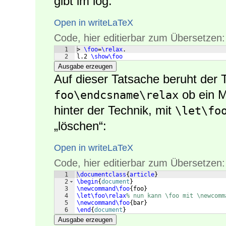
gibt im log:
Open in writeLaTeX
Code, hier editierbar zum Übersetzen:
1
> 
\foo
=
\relax
.
2
l.2 
\show\foo
Ausgabe erzeugen
Auf dieser Tatsache beruht der 
ob ein M
foo\endcsname\relax
hinter der Technik, mit
\let\fo
„löschen“:
Open in writeLaTeX
Code, hier editierbar zum Übersetzen:
1
\documentclass
{
article
}
2
\begin
{
document
}
3
\newcommand\foo
{
foo
}
4
\let\foo\relax
% nun kann \foo mit \newcomm
5
\newcommand\foo
{
bar
}
6
\end
{
document
}
Ausgabe erzeugen