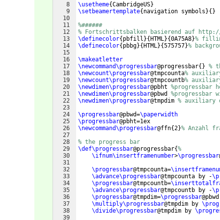
8
\usetheme
{
CambridgeUS
}
9
\setbeamertemplate
{
navigation symbols
}
{
}
10
11
%###### 
12
% Fortschrittsbalken basierend auf http:/
13
\definecolor
{
pbfill
}
{
HTML
}
{
0A75A8
}
% filli
14
\definecolor
{
pbbg
}
{
HTML
}
{
575757
}
% backgro
15
16
\makeatletter
17
\newcommand\progressbar
@progressbar
{
}
% t
18
\newcount\progressbar
@tmpcounta
% auxiliar
19
\newcount\progressbar
@tmpcountb
% auxiliar
20
\newdimen\progressbar
@pbht 
%progressbar h
21
\newdimen\progressbar
@pbwd 
%progressbar w
22
\newdimen\progressbar
@tmpdim 
% auxiliary 
23
24
\progressbar
@pbwd=
\paperwidth
25
\progressbar
@pbht=1ex
26
\newcommand\progressbar
@ffn
{
2
}
% Anzahl fr
27
28
% the progress bar
29
\def\progressbar
@progressbar
{
%
30
\ifnum\insertframenumber
>
\progressbar
31
32
\progressbar
@tmpcounta=
\insertframenu
33
\advance\progressbar
@tmpcounta by -
\p
34
\progressbar
@tmpcountb=
\inserttotalfr
35
\advance\progressbar
@tmpcountb by -
\p
36
\progressbar
@tmpdim=
\progressbar
@pbwd
37
\multiply\progressbar
@tmpdim by 
\prog
38
\divide\progressbar
@tmpdim by 
\progre
39