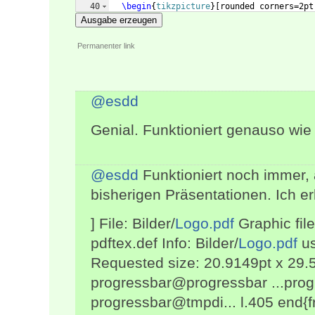
40
\begin
{
tikzpicture
}
[
rounded corners=2pt
41
Ausgabe erzeugen
Permanenter link
@esdd
Genial. Funktioniert genauso wie 
@esdd
Funktioniert noch immer, a
bisherigen Präsentationen. Ich e
] File: Bilder/
Logo.pdf
Graphic file
pdftex.def Info: Bilder/
Logo.pdf
us
Requested size: 20.9149pt x 29.57
progressbar@progressbar ...pro
progressbar@tmpdi... l.405 end{