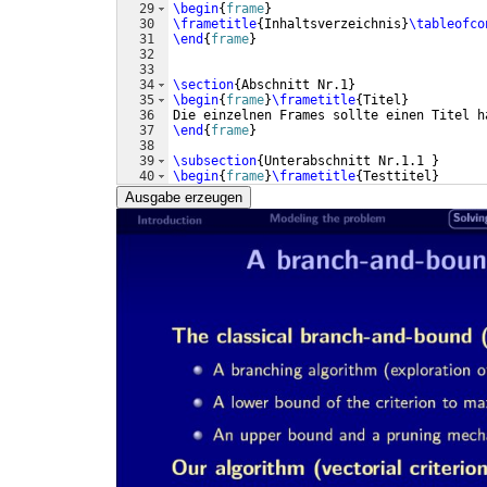
29
\begin
{
frame
}
30
\frametitle
{
Inhaltsverzeichnis
}
\tableofco
31
\end
{
frame
}
32
33
34
\section
{
Abschnitt Nr.1
}
35
\begin
{
frame
}
\frametitle
{
Titel
}
36
Die einzelnen Frames sollte einen Titel h
37
\end
{
frame
}
38
39
\subsection
{
Unterabschnitt Nr.1.1 
}
40
\begin
{
frame
}
\frametitle
{
Testtitel
}
41
Denn ohne Titel fehlt ihnen was
Ausgabe erzeugen