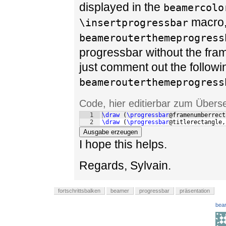
displayed in the
beamercolo
macro, 
\insertprogressbar
beamerouterthemeprogress
progressbar without the fram
just comment out the followin
beamerouterthemeprogress
Code, hier editierbar zum Übers
1
\draw
(
\progressbar
@framenumberrect
2
\draw
(
\progressbar
@titlerectangle,
Ausgabe erzeugen
I hope this helps.
Regards, Sylvain.
fortschrittsbalken
beamer
progressbar
präsentation
bear