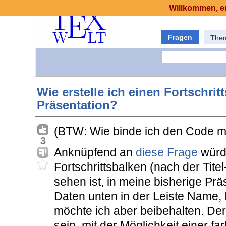
Willkommen, er
Fragen
The
Wie erstelle ich einen Fortschri
Präsentation?
(BTW: Wie binde ich den Code mi
3
Anknüpfend an
diese Frage
würde
Fortschrittsbalken (nach der Titel
sehen ist, in meine bisherige Pr
Daten unten in der Leiste Name, 
möchte ich aber beibehalten. Der
sein, mit der Möglichkeit einer f