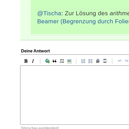
@Tischa
: Zur Lösung des
arithme
Beamer (Begrenzung durch Folie
Deine Antwort
[Vorschau ausblenden]