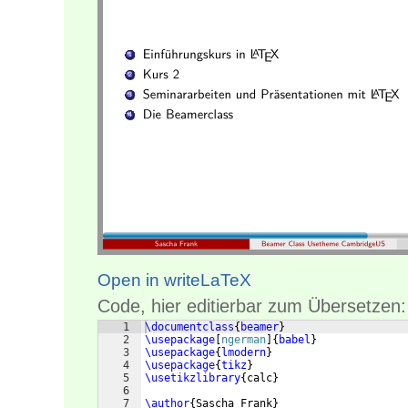
Open in writeLaTeX
Code, hier editierbar zum Übersetzen:
1
\documentclass
{
beamer
}
2
\usepackage
[
ngerman
]
{
babel
}
3
\usepackage
{
lmodern
}
4
\usepackage
{
tikz
}
5
\usetikzlibrary
{
calc
}
6
7
\author
{
Sascha Frank
}