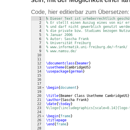
Code, hier editierbar zum Übersetzen:
1
% Dieser Text ist urheberrechtlich geschü
2
% Er stellt einen Auszug eines von mir er
3
% und darf nicht gewerblich genutzt werde
4
% die private bzw. Studiums bezogen Nutzu
5
% Januar 2006
6
% Autor: Sascha Frank
7
% Universität Freiburg
8
% www.informatik.uni-freiburg.de/~frank/
9
% www.namsu.de/
10
11
12
\documentclass
{
beamer
}
13
\usetheme
{
CambridgeUS
}
14
\usepackage
{
german
}
15
16
17
18
\begin
{
document
}
19
20
\title
{
Beamer Class Usetheme CambridgeUS
}
21
\author
{
Sascha Frank
}
22
\date
{
\today
}
23
%\logo{\includegraphics[scale=0.14]{logo-
24
25
\begin
{
frame
}
26
\titlepage
27
\end
{
frame
}
28