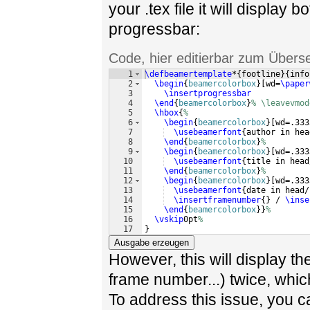
your .tex file it will display b
progressbar:
Code, hier editierbar zum Übers
1
\defbeamertemplate
*
{
footline
}
{
info
2
\begin
{
beamercolorbox
}
[
wd=
\paper
3
\insertprogressbar
4
\end
{
beamercolorbox
}
% \leavevmod
5
\hbox
{
%
6
\begin
{
beamercolorbox
}
[
wd=.333
7
\usebeamerfont
{
author in hea
8
\end
{
beamercolorbox
}
%
9
\begin
{
beamercolorbox
}
[
wd=.333
10
\usebeamerfont
{
title in head
11
\end
{
beamercolorbox
}
%
12
\begin
{
beamercolorbox
}
[
wd=.333
13
\usebeamerfont
{
date in head/
14
\insertframenumber
{
}
 / 
\inse
15
\end
{
beamercolorbox
}
}
%
16
\vskip
0pt
%
17
}
Ausgabe erzeugen
However, this will display th
frame number...) twice, whic
To address this issue, you c