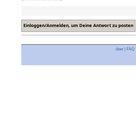
über
|
FAQ