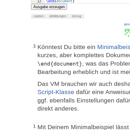
12
\end
{
document
}
Ausgabe erzeugen
caption
abbildungen
einzug
ges
Könntest Du bitte ein
Minimalbeis
3
kurzes, aber komplettes Dokume
, was das Problem
\end{document}
Bearbeitung erheblich und ist mei
Das VM brauchen wir auch desha
Script-Klasse
dafür eine Anweisun
ggf. ebenfalls Einstellungen dafür
direkt anderes.
Mit Deinem Minimalbeispiel lässt 
1