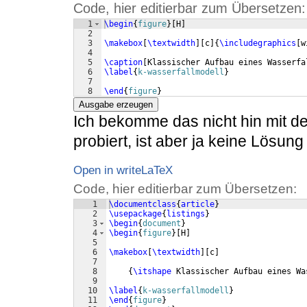
Code, hier editierbar zum Übersetzen:
1
\begin
{
figure
}
[
H
]
2
3
\makebox
[
\textwidth
]
[
c
]
{
\includegraphics
[
w
4
5
\caption
[
Klassischer Aufbau eines Wasserfa
6
\label
{
k-wasserfallmodell
}
7
8
\end
{
figure
}
Ausgabe erzeugen
Ich bekomme das nicht hin mit d
probiert, ist aber ja keine Lösung 
Open in writeLaTeX
Code, hier editierbar zum Übersetzen:
1
\documentclass
{
article
}
2
\usepackage
{
listings
}
3
\begin
{
document
}
4
\begin
{
figure
}
[
H
]
5
6
\makebox
[
\textwidth
]
[
c
]
7
8
{
\itshape
 Klassischer Aufbau eines Wa
9
10
\label
{
k-wasserfallmodell
}
11
\end
{
figure
}