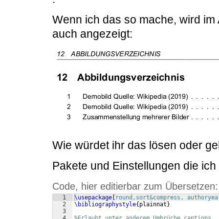
Wenn ich das so mache, wird im 
auch angezeigt:
Wie würdet ihr das lösen oder ge
Pakete und Einstellungen die ic
Code, hier editierbar zum Übersetzen:
1
\usepackage
[
round,sort&compress, authoryea
2
\bibliographystyle
{
plainnat
}
3
4
%Erlaubt unter anderem Umbrüche captions