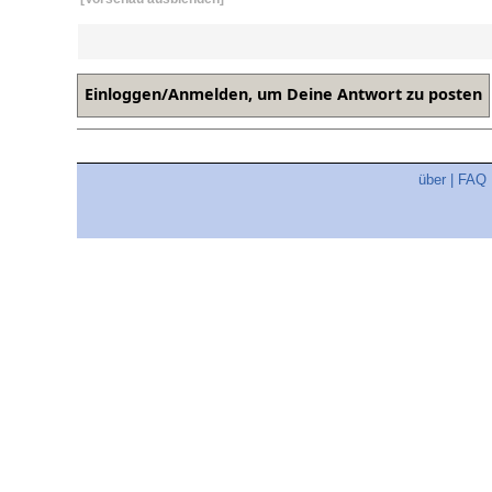
über
|
FAQ