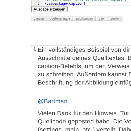
5
\usepackage
{
caption
}
Ausgabe erzeugen
caption
quellenangabe
abbildungen
cite
tabellen
Ein vollständiges Beispiel von dir
1
Ausschnitte deines Quelltextes.
caption-Befehls, um den Verweis a
zu schreiben. Außerdem kannst 
Beschriftung der Abbildung einfü
@Bartman
Vielen Dank für den Hinweis. Tut 
Quellcode geposted habe. Die Vo
(settings, main, etc.) verteilt. D