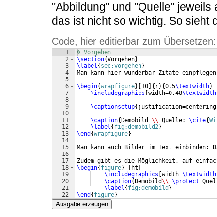
"Abbildung" und "Quelle" jeweils 
das ist nicht so wichtig. So sieht
Code, hier editierbar zum Übersetzen:
1
% Vorgehen
2
\section
{
Vorgehen
}
3
\label
{
sec:vorgehen
}
4
Man kann hier wunderbar Zitate einpflegen
5
6
\begin
{
wrapfigure
}
[
10
]
{
r
}
{
0.5
\textwidth
}
7
\includegraphics
[
width=0.48
\textwidth
8
9
\captionsetup
{
justification=centering
10
11
\caption
{
Demobild 
\\
 Quelle: 
\cite
{
Wi
12
\label
{
fig:demobild2
}
13
\end
{
wrapfigure
}
14
15
Man kann auch Bilder im Text einbinden: D
16
17
Zudem gibt es die Möglichkeit, auf einfac
18
\begin
{
figure
}
[
ht
]
19
\includegraphics
[
width=
\textwidth
20
\caption
{
Demobild
\\
\protect
 Quel
21
\label
{
fig:demobild
}
22
\end
{
figure
}
Ausgabe erzeugen
.