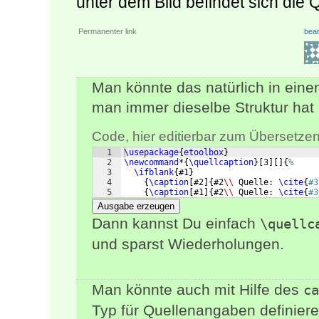
unter dem Bild befindet sich die 
Permanenter link
bear
Man könnte das natürlich in ein
man immer dieselbe Struktur hat
Code, hier editierbar zum Übersetzen
1
\usepackage
{
etoolbox
}
2
\newcommand
*
{
\quellcaption
}
[
3
]
[
]
{
%
3
\ifblank
{
#1
}
4
{
\caption
[
#2
]
{
#2
\\
 Quelle: 
\cite
{
#3
5
{
\caption
[
#1
]
{
#2
\\
 Quelle: 
\cite
{
#3
Ausgabe erzeugen
Dann kannst Du einfach
\quellc
und sparst Wiederholungen.
Man könnte auch mit Hilfe des
ca
Typ für Quellenangaben definie