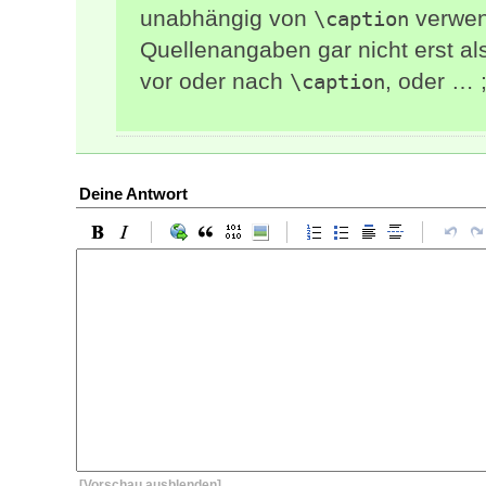
unabhängig von
verwen
\caption
Quellenangaben gar nicht erst a
vor oder nach
, oder … ;
\caption
Deine Antwort
[Vorschau ausblenden]