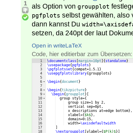
1
als Option von
festleg
groupplot
selbst gewählten, also v
pgfplots
dann kannst Du
width=\axisdef
setzen, da 240pt der laut Dokumen
Open in writeLaTeX
Code, hier editierbar zum Übersetzen:
1
\documentclass
[
margin=10pt
]
{
standalone
}
2
\usepackage
{
pgfplots
}
3
\pgfplotsset
{
compat=1.5.1
}
4
\usepgfplotslibrary
{
groupplots
}
5
6
\begin
{
document
}
7
8
\begin
{
tikzpicture
}
9
\begin
{
groupplot
}
[
10
  group style=
{
11
  group size=1 by 2,
12
  vertical sep=0pt,
13
  x descriptions at=edge bottom
}
,
14
  xlabel=
{
$k$
}
,
15
  domain=0:15,
16
  width=
\axisdefaultwidth
17
]
18
\nextgroupplot
[
ylabel=
{
$P(k)$
}]