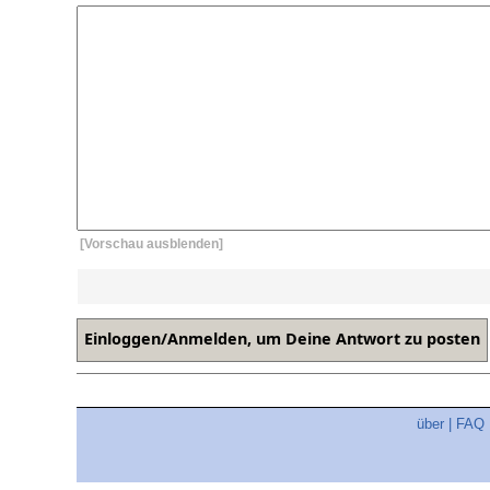
[Vorschau ausblenden]
über
|
FAQ