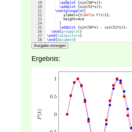
19
\addplot
{
sin
(
50*x
)}
;
20
\addplot
{
sin
(
51*x
)}
;
21
\nextgroupplot
[
22
    ylabel=
{
$
\Delta
 P(k)$
}
,
23
    height=4cm
24
]
25
\addplot
{
sin
(
50*x
)
 - sin
(
51*x
)}
;
26
\end
{
groupplot
}
27
\end
{
tikzpicture
}
28
\end
{
document
}
Ausgabe erzeugen
Ergebnis: