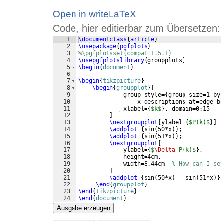
Open in writeLaTeX
Code, hier editierbar zum Übersetzen:
1
\documentclass
{
article
}
2
\usepackage
{
pgfplots
}
3
%\pgfplotsset{compat=1.5.1}
4
\usepgfplotslibrary
{
groupplots
}
5
\begin
{
document
}
6
7
\begin
{
tikzpicture
}
8
\begin
{
groupplot
}
[
9
 group style=
{
group size=1 by
10
 x descriptions at=edge b
11
 xlabel=
{
$k$
}
, domain=0:15
12
]
13
\nextgroupplot
[
ylabel=
{
$P(k)$
}]
14
\addplot
{
sin
(
50*x
)}
;
15
\addplot
{
sin
(
51*x
)}
;
16
\nextgroupplot
[
17
 ylabel=
{
$
\Delta
 P(k)$
}
,
18
 height=4cm,
19
 width=8.44cm  
% How can I se
20
]
21
\addplot
{
sin
(
50*x
)
 - sin
(
51*x
)}
22
\end
{
groupplot
}
23
\end
{
tikzpicture
}
24
\end
{
document
}
Ausgabe erzeugen