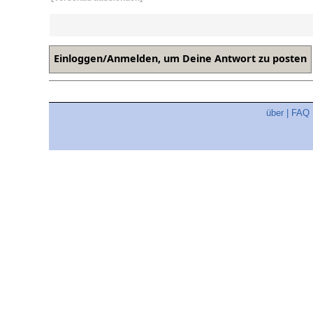
über
|
FAQ