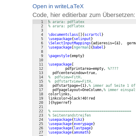
Open in writeLaTeX
Code, hier editierbar zum Übersetzen:
1
% arara: pdflatex
2
% arara: pdflatex
3
4
\documentclass
[
]
{
scrartcl
}
5
\usepackage
{
selinput
}
6
\SelectInputMappings
{
adieresis=
{
ä
}
,  germ
7
\usepackage
[
ngerman
]
{
babel
}
8
9
\pagestyle
{
empty
}
10
11
\usepackage
[
12
    pdfprintarea=empty, 
%????
13
  pdfcenterwindow=true,
14
%  pdfview=FitH,
15
%  pdfstartview=FitH,
16
  pdfstartpage=
{
1
}
,
% immer auf Seite 1 öf
17
  pdfpagelayout=OneColumn,
% immer einspal
18
colorlinks,
19
linkcolor=black!40!red
20
]
{
hyperref
}
21
22
% =====================================
23
% Seitenrandstreifen
24
\usepackage
{
tikz
}
25
\usepackage
{
everypage
}
26
\usepackage
{
lastpage
}
27
\usepackage
{
amsmath
}