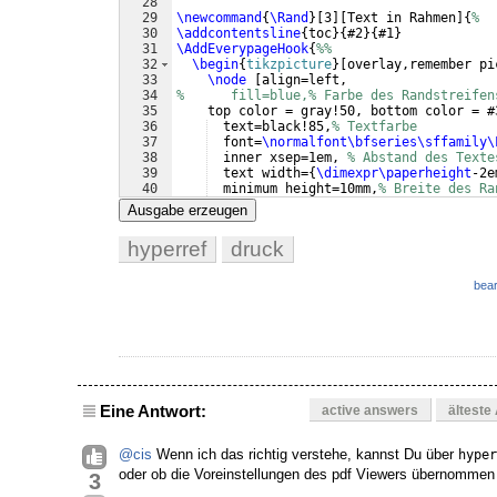
28
29
\newcommand
{
\Rand
}
[
3
]
[
Text in Rahmen
]
{
%
30
\addcontentsline
{
toc
}
{
#2
}
{
#1
}
31
\AddEverypageHook
{
%%
32
\begin
{
tikzpicture
}
[
overlay,remember pi
33
\node
[
align=left,
34
%      fill=blue,% Farbe des Randstreifen
35
    top color = gray!50, bottom color = #
36
  text=black!85,
% Textfarbe
37
  font=
\normalfont\bfseries\sffamily\
38
  inner xsep=1em, 
% Abstand des Texte
39
  text width=
{
\dimexpr\paperheight
-2e
40
  minimum height=10mm,
% Breite des Ra
41
  anchor=south east,
Ausgabe erzeugen
hyperref
druck
bear
Eine Antwort:
active answers
älteste
@cis
Wenn ich das richtig verstehe, kannst Du über
hyper
oder ob die Voreinstellungen des pdf Viewers übernommen 
3