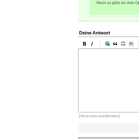
Mann ey gibts da viele Op
Deine Antwort
[Vorschau ausblenden]