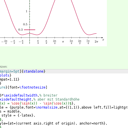
etzen:
margin=5pt
]
{
standalone
}
plots
}
mpat=1.11
}
}
ure
}
[
font=
\footnotesize
]
5*
\axisdefaultwidth
,
% breiter
xisdefaultheight
,
% aber mit Standardhöhe
(x) = 
\cos
(
\sin
(x)) - 
\sin
(
\cos
(x))$
}
,
le = 
{
purple,font=
\normalsize
,at=
{(
1,1
)}
,above left,fill=lightgr
s = middle, 
 style = 
{
-latex
}
,
$
, 
yle=
{
at=
(
current axis.right of origin
)
, anchor=north
}
,
$
, 