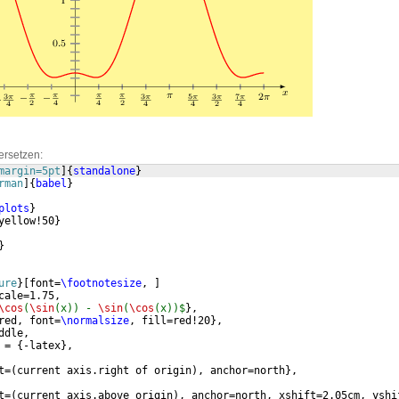
ersetzen:
margin=5pt
]
{
standalone
}
rman
]
{
babel
}
plots
}
yellow!50
}
}
ure
}
[
font=
\footnotesize
, 
]
cale=1.75, 
\cos
(
\sin
(x)) - 
\sin
(
\cos
(x))$
}
,
red, font=
\normalsize
, fill=red!20
}
,
ddle, 
 = 
{
-latex
}
,
t=
(
current axis.right of origin
)
, anchor=north
}
,
t=
(
current axis.above origin
)
, anchor=north, xshift=2.05cm, yshi