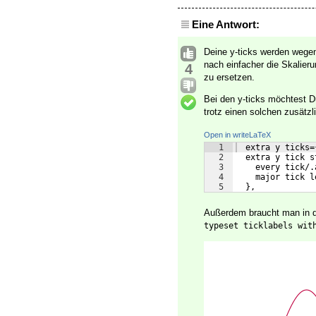
Eine Antwort:
Deine y-ticks werden weg
nach einfacher die Skalieru
4
zu ersetzen.
Bei den y-ticks möchtest D
trotz einen solchen zusätzl
Open in writeLaTeX
1
  extra y ticks=
2
  extra y tick s
3
    every tick/.
4
    major tick l
5
  },
Außerdem braucht man in 
typeset ticklabels wit