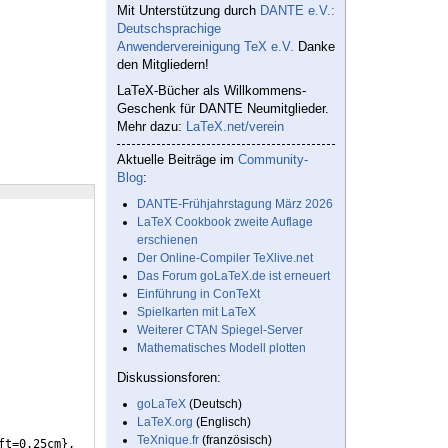
Mit Unterstützung durch
DANTE e.V.:
Deutschsprachige
Anwendervereinigung TeX e.V.
Danke
den Mitgliedern!
LaTeX-Bücher als Willkommens-
Geschenk für DANTE Neumitglieder.
Mehr dazu:
LaTeX.net/verein
Aktuelle Beiträge im
Community-
Blog
:
DANTE-Frühjahrstagung März 2026
LaTeX Cookbook zweite Auflage
erschienen
Der Online-Compiler TeXlive.net
Das Forum goLaTeX.de ist erneuert
Einführung in ConTeXt
Spielkarten mit LaTeX
Weiterer CTAN Spiegel-Server
Mathematisches Modell plotten
Diskussionsforen:
goLaTeX
(Deutsch)
LaTeX.org
(Englisch)
TeXnique.fr
(französisch)
ft=0.25cm
}
,