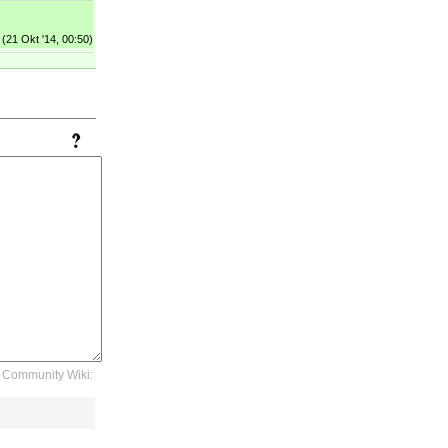
(21 Okt '14, 00:50)
Community Wiki: