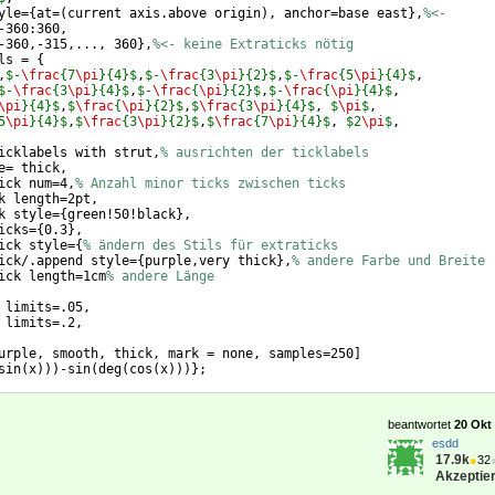
yle=
{
at=
(
current axis.above origin
)
, anchor=base east
}
,
%<-
-360:360,
-360,-315,..., 360
}
,
%<- keine Extraticks nötig
ls = 
{
,
$-
\frac
{7
\pi
}{4}$
,
$-
\frac
{3
\pi
}{2}$
,
$-
\frac
{5
\pi
}{4}$
,
$-
\frac
{3
\pi
}{4}$
,
$-
\frac
{
\pi
}{2}$
,
$-
\frac
{
\pi
}{4}$
,
\pi
}{4}$
,
$
\frac
{
\pi
}{2}$
,
$
\frac
{3
\pi
}{4}$
, 
$
\pi
$
,
5
\pi
}{4}$
,
$
\frac
{3
\pi
}{2}$
,
$
\frac
{7
\pi
}{4}$
, 
$2
\pi
$
,
icklabels with strut,
% ausrichten der ticklabels
e= thick,
ick num=4,
% Anzahl minor ticks zwischen ticks
k length=2pt,
k style=
{
green!50!black
}
,
icks=
{
0.3
}
,
ick style=
{
% ändern des Stils für extraticks
ick/.append style=
{
purple,very thick
}
,
% andere Farbe und Breite
ick length=1cm
% andere Länge
 limits=.05,
 limits=.2,
urple, smooth, thick, mark = none, samples=250
]
sin
(
x
)))
-sin
(
deg
(
cos
(
x
)))}
;
e
}
beantwortet
20 Okt 
esdd
17.9k
●
32
Akzeptier