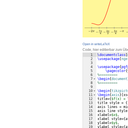
Open in writeLaTeX
Code, hier editierbar zum Üb
1
\documentclass
[
2
\usepackage
[
nge
3
4
\usepackage
{
pgf
5
\pagecolor
{
6
%=========
7
\begin
{
document
8
%=========
9
10
\begin
{
tikzpict
11
\begin
{
axis
}
[
xs
12
title=
{
$f(x) = 
13
title style = 
{
14
axis lines = mi
15
axis line style
16
xlabel=
$x$
, 
17
xlabel style=
{
a
18
ylabel=
$y$
, 
19
ylabel style=
{
a