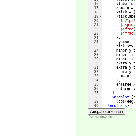
16
  ylabel st
17
  domain = 
18
  xtick = 
{
19
  xticklabe
20
$-2
\pi
$
21
$-
\pi
$
,
22
$
\frac
{
23
$
\frac
{
24
}
,
25
  typeset t
26
  tick styl
27
  minor y t
28
  minor tic
29
  minor tic
30
  extra y t
31
  extra y t
32
    every t
33
    major t
34
}
,
35
  enlarge x
36
  enlarge y
37
]
38
\addplot
[
p
39
{
cos
(
deg
(
40
\end
{
axis
}
41
\end
{
tikzpictur
Ausgabe erzeugen
Permanenter link