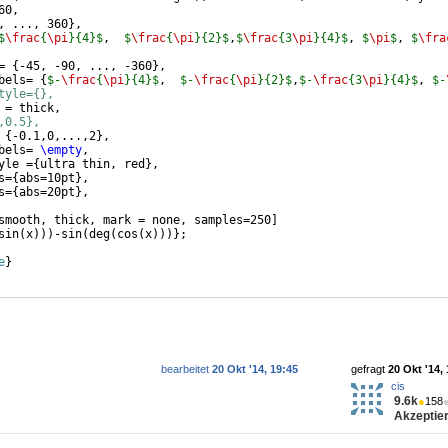
60,
, ..., 360
}
,
$
\frac
{
\pi
}{4}$
,  
$
\frac
{
\pi
}{2}$
,
$
\frac
{3
\pi
}{4}$
, 
$
\pi
$
, 
$
\fra
= 
{
-45, -90, ..., -360
}
,
bels= 
{
$-
\frac
{
\pi
}{4}$
,  
$-
\frac
{
\pi
}{2}$
,
$-
\frac
{3
\pi
}{4}$
, 
$-
tyle={}, 
 = thick,
,0.5},
 
{
-0.1,0,...,2
}
,
bels= 
\empty
, 
yle =
{
ultra thin, red
}
,
s=
{
abs=10pt
}
, 
s=
{
abs=20pt
}
,
smooth, thick, mark = none, samples=250
]
sin
(
x
)))
-sin
(
deg
(
cos
(
x
)))}
;
e
}
bearbeitet
20 Okt '14, 19:45
gefragt
20 Okt '14,
cis
9.6k
●
158
Akzeptier