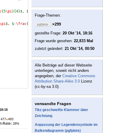
c
{5
\pi
}{4}$
, 
$
\frac
{3
\pi
}{2}$
,
$
\frac
{7
\pi
}{4}$
, 
$2
\pi
$
,
Frage-Themen:
\pi
$
, 
$-
\frac
{5
\pi
}{4}$
, 
$-
\frac
{3
\pi
}{2}$
,
$-
\frac
{7
\pi
}{4}$
, 
$-
×299
pgfplots
gestellte Frage:
20 Okt '14, 18:16
Frage wurde gesehen:
22,833 Mal
zuletzt geändert:
21 Okt '14, 00:50
Alle Beiträge auf dieser Webseite
unterliegen, soweit nicht anders
angegeben, der
Creative Commons
Attribution Share-Alike 3.0
Lizenz
(cc-by-sa 3.0).
verwandte Fragen
 18:16
Tikz geschweifte Klammer über
Zeichnung
●
477
●
493
t-Rate:
28%
Anpassung der Legendensymbole im
Balkendiagramm (pgfplots)