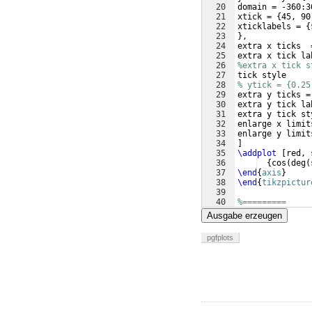
20
domain = -360:3
21
xtick = 
{
45, 90
22
xticklabels = 
{
23
}
,
24
extra x ticks  
25
extra x tick la
26
%extra x tick s
27
tick style     
28
% ytick = {0.25
29
extra y ticks =
30
extra y tick la
31
extra y tick st
32
enlarge x limit
33
enlarge y limit
34
]
35
\addplot
[
red, 
36
{
cos
(
deg
(
37
\end
{
axis
}
38
\end
{
tikzpictur
39
40
%=========
41
\end
{
document
}
Ausgabe erzeugen
pgfplots