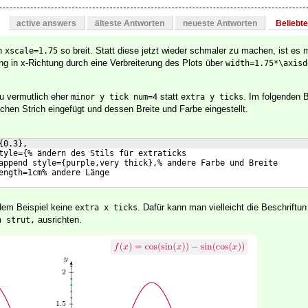
active answers
älteste Antworten
neueste Antworten
Beliebt
en
so breit. Statt diese jetzt wieder schmaler zu machen, ist es
xscale=1.75
ng in x-Richtung durch eine Verbreiterung des Plots über
width=1.75*\axisd
u vermutlich eher
statt
. Im folgenden B
minor y tick num=4
extra y ticks
ichen Strich eingefügt und dessen Breite und Farbe eingestellt.
{0.3},
tyle={% ändern des Stils für extraticks
append style={purple,very thick},% andere Farbe und Breite
ength=1cm% andere Länge
dem Beispiel keine
. Dafür kann man vielleicht die Beschriftun
extra x ticks
ausrichten.
h strut,