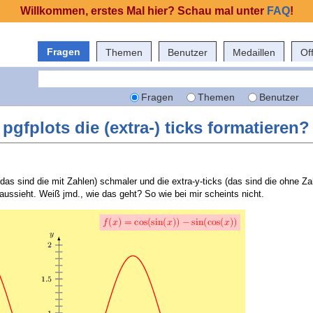
Willkommen, erstes Mal hier? Schau mal unter
FAQ
!
Fragen
Themen
Benutzer
Medaillen
Of
Fragen
Themen
Benutzer
pgfplots die (extra-) ticks formatieren?
(das sind die mit Zahlen) schmaler und die extra-y-ticks (das sind die ohne Zah
aussieht. Weiß jmd., wie das geht? So wie bei mir scheints nicht.