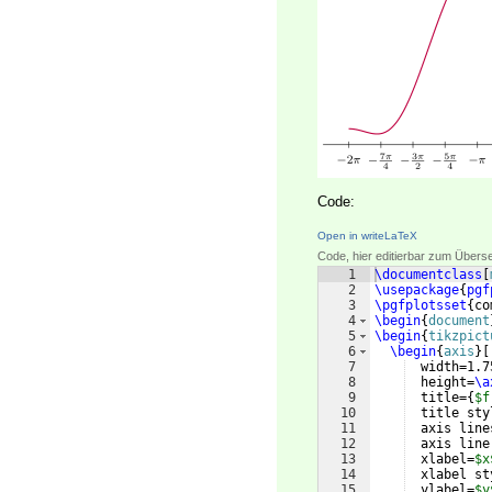
Code:
Open in writeLaTeX
Code, hier editierbar zum Übers
1
\documentclass
[
2
\usepackage
{
pgf
3
\pgfplotsset
{
co
4
\begin
{
document
5
\begin
{
tikzpict
6
\begin
{
axis
}
[
7
  width=1.7
8
  height=
\a
9
  title=
{
$f
10
  title sty
11
  axis line
12
  axis line
13
  xlabel=
$x
14
  xlabel st
15
  ylabel=
$y