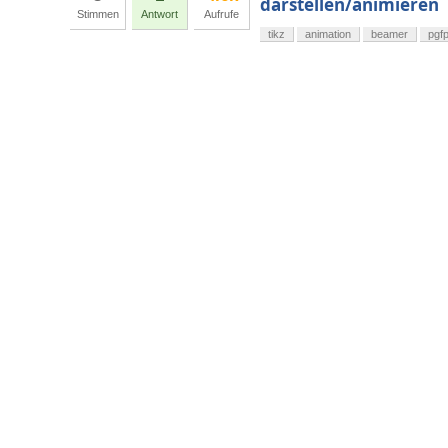
darstellen/animieren
Stimmen
Antwort
Aufrufe
tikz
animation
beamer
pgfp