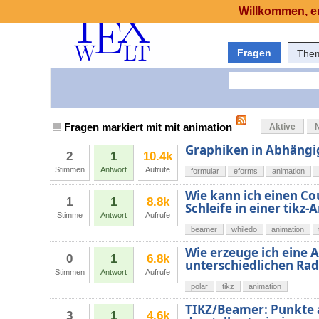
Willkommen, er
Fragen
The
Fragen markiert mit mit animation
Aktive
Graphiken in Abhängi
2
1
10.4k
Stimmen
Antwort
Aufrufe
formular
eforms
animation
Wie kann ich einen Co
1
1
8.8k
Schleife in einer tik
Stimme
Antwort
Aufrufe
beamer
whiledo
animation
Wie erzeuge ich eine 
0
1
6.8k
unterschiedlichen Rad
Stimmen
Antwort
Aufrufe
polar
tikz
animation
TIKZ/Beamer: Punkte a
3
1
4.6k