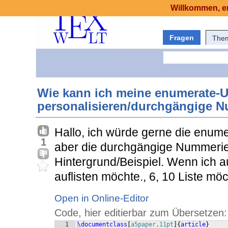
Willkommen, er
Fragen
The
Wie kann ich meine enumerate
personalisieren/durchgängige 
Hallo, ich würde gerne die enu
1
aber die durchgängige Nummerie
Hintergrund/Beispiel. Wenn ich a
auflisten möchte., 6, 10 Liste möc
Open in Online-Editor
Code, hier editierbar zum Übersetzen:
1
\documentclass
[
a5paper,11pt
]
{
article
}