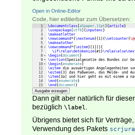
Open in Online-Editor
Code, hier editierbar zum Übersetzen:
1
\documentclass
[
a5paper,11pt
]
{
article
}
2
\usepackage
[
utf8
]
{
inputenc
}
3
\makeatletter
4
\newcommand
*
{
\nextenum
}
[
1
]
{
\setcounter
{
\@
5
\makeatother
6
\newcommand
*
{
\eitem
}
[
1
]
[
]
{
7
\if\relax\detokenize
{
#1
}
\relax\else\nex
8
\begin
{
document
}
9
\section
{
Spezialgesetze des Bundes zur Ge
10
\begin
{
enumerate
}
11
\eitem
 die auswärtigen Angelegenheiten so
12
\eitem
[
3
]
 das Paßwesen, das Melde- und Au
13
\item
[
3a
]
 und hier geht es mit einem a na
14
\end
{
enumerate
}
15
\end
{
document
}
Ausgabe erzeugen
Dann gilt aber natürlich für die
bezüglich
.
\label
Übrigens bietet sich für Verträge
Verwendung des Pakets
scrjura