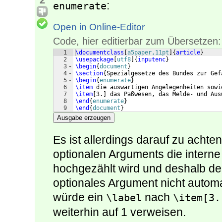
2
:
enumerate
Open in Online-Editor
Code, hier editierbar zum Übersetzen:
1
\documentclass
[
a5paper,11pt
]
{
article
}
2
\usepackage
[
utf8
]
{
inputenc
}
3
\begin
{
document
}
4
\section
{
Spezialgesetze des Bundes zur Gef
5
\begin
{
enumerate
}
6
\item
 die auswärtigen Angelegenheiten sowi
7
\item
[
3.
]
 das Paßwesen, das Melde- und Aus
8
\end
{
enumerate
}
9
\end
{
document
}
Ausgabe erzeugen
Es ist allerdings darauf zu acht
optionalen Arguments die intern
hochgezählt wird und deshalb d
optionales Argument nicht autom
würde ein
nach
\label
\item[3.
weiterhin auf 1 verweisen.