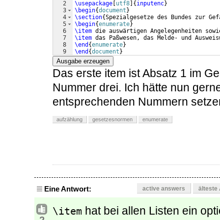
2
\usepackage
[
utf8
]
{
inputenc
}
3
\begin
{
document
}
4
\section
{
Spezialgesetze des Bundes zur Gef
5
\begin
{
enumerate
}
6
\item
 die auswärtigen Angelegenheiten sowi
7
\item
 das Paßwesen, das Melde- und Ausweis
8
\end
{
enumerate
}
9
\end
{
document
}
Ausgabe erzeugen
Das erste item ist Absatz 1 im G
Nummer drei. Ich hätte nun gerne
entsprechenden Nummern setze
aufzählung
gesetzesnormen
enumerate
Eine Antwort:
active answers
älteste
hat bei allen Listen ein op
\item