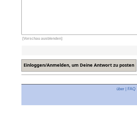
[Vorschau ausblenden]
über
|
FAQ