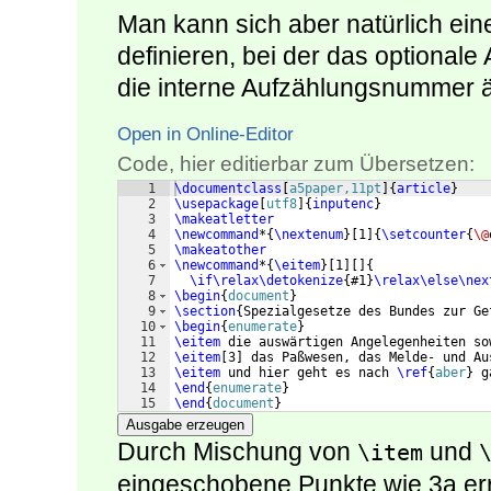
Man kann sich aber natürlich ei
definieren, bei der das optionale
die interne Aufzählungsnummer ä
Open in Online-Editor
Code, hier editierbar zum Übersetzen:
1
\documentclass
[
a5paper,11pt
]
{
article
}
2
\usepackage
[
utf8
]
{
inputenc
}
3
\makeatletter
4
\newcommand
*
{
\nextenum
}
[
1
]
{
\setcounter
{
\@
5
\makeatother
6
\newcommand
*
{
\eitem
}
[
1
]
[
]
{
7
\if\relax\detokenize
{
#1
}
\relax\else\nex
8
\begin
{
document
}
9
\section
{
Spezialgesetze des Bundes zur Ge
10
\begin
{
enumerate
}
11
\eitem
 die auswärtigen Angelegenheiten so
12
\eitem
[
3
]
 das Paßwesen, das Melde- und Au
13
\eitem
 und hier geht es nach 
\ref
{
aber
}
 g
14
\end
{
enumerate
}
15
\end
{
document
}
Ausgabe erzeugen
Durch Mischung von
und
\item
eingeschobene Punkte wie 3a er