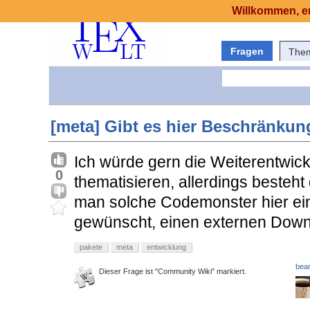
Willkommen, er
Fragen
The
[meta] Gibt es hier Beschränku
Ich würde gern die Weiterentwick
0
thematisieren, allerdings besteh
man solche Codemonster hier eins
gewünscht, einen externen Downl
pakete
meta
entwicklung
bear
Dieser Frage ist "Community Wiki" markiert.