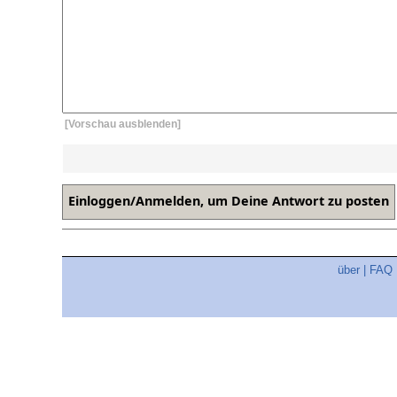
[Vorschau ausblenden]
über
|
FAQ