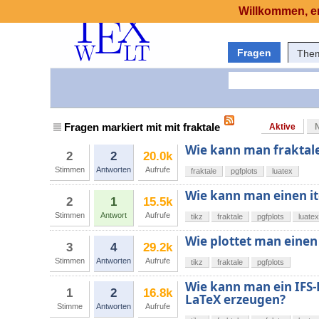
Willkommen, er
Fragen
The
Fragen markiert mit mit fraktale
Aktive
Wie kann man fraktal
2
2
20.0k
Stimmen
Antworten
Aufrufe
fraktale
pgfplots
luatex
Wie kann man einen it
2
1
15.5k
Stimmen
Antwort
Aufrufe
tikz
fraktale
pgfplots
luatex
Wie plottet man einen
3
4
29.2k
Stimmen
Antworten
Aufrufe
tikz
fraktale
pgfplots
Wie kann man ein IFS-F
1
2
16.8k
LaTeX erzeugen?
Stimme
Antworten
Aufrufe