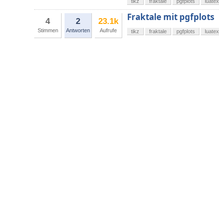
tikz
fraktale
pgfplots
luatex
Fraktale mit pgfplots
4
2
23.1k
Stimmen
Antworten
Aufrufe
tikz
fraktale
pgfplots
luatex