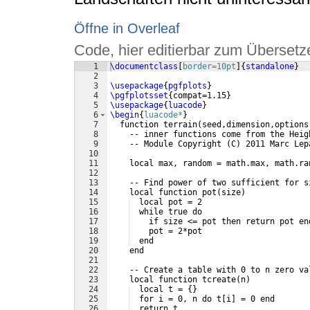
Öffne in Overleaf
Code, hier editierbar zum Übersetz
1
\documentclass
[
border=10pt
]
{
standalone
}
2
3
\usepackage
{
pgfplots
}
4
\pgfplotsset
{
compat=1.15
}
5
\usepackage
{
luacode
}
6
\begin
{
luacode*
}
7
  function terrain
(
seed,dimension,options
8
    -- inner functions come from the Heig
9
    -- Module Copyright 
(
C
)
 2011 Marc Lep
10
11
    local max, random = math.max, math.ra
12
13
    -- Find power of two sufficient for s
14
    local function pot
(
size
)
15
  local pot = 2
16
  while true do
17
    if size <= pot then return pot en
18
    pot = 2*pot
19
  end
20
    end
21
22
    -- Create a table with 0 to n zero va
23
    local function tcreate
(
n
)
24
  local t = 
{
}
25
  for i = 0, n do t
[
i
]
 = 0 end
26
  return t