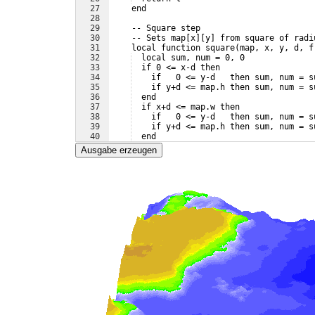
27
    end
28
29
    -- Square step
30
    -- Sets map
[
x
]
[
y
]
 from square of radi
31
    local function square
(
map, x, y, d, f
32
  local sum, num = 0, 0
33
  if 0 <= x-d then
34
    if   0 <= y-d   then sum, num = s
35
    if y+d <= map.h then sum, num = s
36
  end
37
  if x+d <= map.w then
38
    if   0 <= y-d   then sum, num = s
39
    if y+d <= map.h then sum, num = s
40
  end
41
  map
[
x
]
[
y
]
 = f
(
map, x, y, d, sum/num
Ausgabe erzeugen