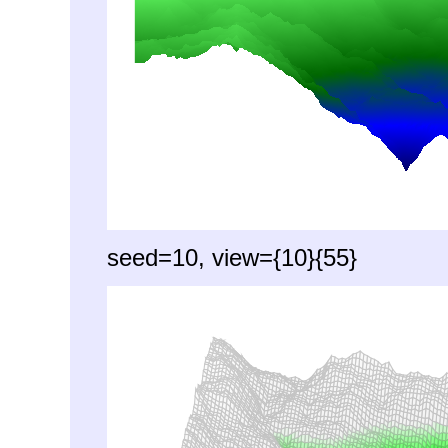
seed=10, view={10}{55}