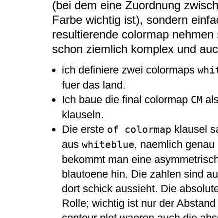
(bei dem eine Zuordnung zwisch
Farbe wichtig ist), sondern einf
resultierende colormap nehmen s
schon ziemlich komplex und auch
ich definiere zwei colormaps
whi
fuer das land.
Ich baue die final colormap
als
CM
klauseln.
Die erste
klausel s
of colormap
aus
, naemlich genau 
whiteblue
bekommt man eine asymmetrische
blautoene hin. Die zahlen sind a
dort schick aussieht. Die absolut
Rolle; wichtig ist nur der Absta
contour plot waeren auch die abso