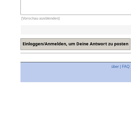
[Vorschau ausblenden]
über
|
FAQ