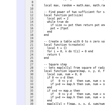
8
9
    local max, random = math.max, math.ra
10
11
    -- Find power of two sufficient for s
12
    local function pot
(
size
)
13
  local pot = 2
14
  while true do
15
    if size <= pot then return pot en
16
    pot = 2*pot
17
  end
18
    end
19
20
    -- Create a table with 0 to n zero va
21
    local function tcreate
(
n
)
22
  local t = 
{
}
23
  for i = 0, n do t
[
i
]
 = 0 end
24
  return t
25
    end
26
27
    -- Square step
28
    -- Sets map
[
x
]
[
y
]
 from square of radi
29
    local function square
(
map, x, y, d, f
30
  local sum, num = 0, 0
31
  if 0 <= x-d then
32
    if   0 <= y-d   then sum, num = s
33
    if y+d <= map.h then sum, num = s
34
  end
35
  if x+d <= map.w then
36
    if   0 <= y-d   then sum, num = s
37
    if y+d <= map.h then sum, num = s
38
  end
39
  map
[
x
]
[
y
]
 = f
(
map, x, y, d, sum/num