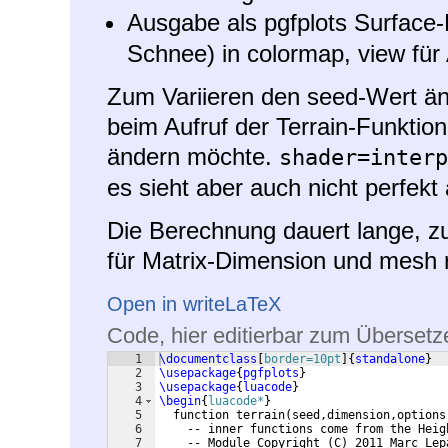
Ausgabe als pgfplots Surface-
Schnee) in colormap, view für 
Zum Variieren den seed-Wert änd
beim Aufruf der Terrain-Funktio
ändern möchte.
shader=interp
es sieht aber auch nicht perfekt
Die Berechnung dauert lange, z
für Matrix-Dimension und mesh 
Open in writeLaTeX
Code, hier editierbar zum Übersetz
1
\documentclass
[
border=10pt
]
{
standalone
}
2
\usepackage
{
pgfplots
}
3
\usepackage
{
luacode
}
4
\begin
{
luacode*
}
5
  function terrain
(
seed,dimension,options
6
    -- inner functions come from the Heig
7
    -- Module Copyright 
(
C
)
 2011 Marc Lep