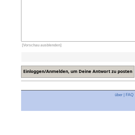
[Vorschau ausblenden]
über
|
FAQ