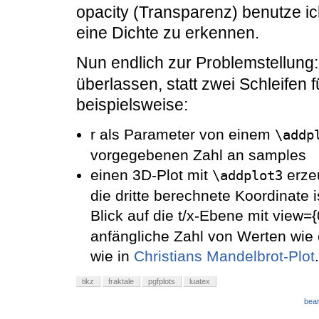
opacity (Transparenz) benutze 
eine Dichte zu erkennen.
Nun endlich zur Problemstellun
überlassen, statt zwei Schleifen 
beispielsweise:
r als Parameter von einem
\addp
vorgegebenen Zahl an samples
einen 3D-Plot mit
erzeu
\addplot3
die dritte berechnete Koordinate 
Blick auf die t/x-Ebene mit view=
anfängliche Zahl von Werten wie
wie in
Christians Mandelbrot-Plot
.
tikz
fraktale
pgfplots
luatex
bear