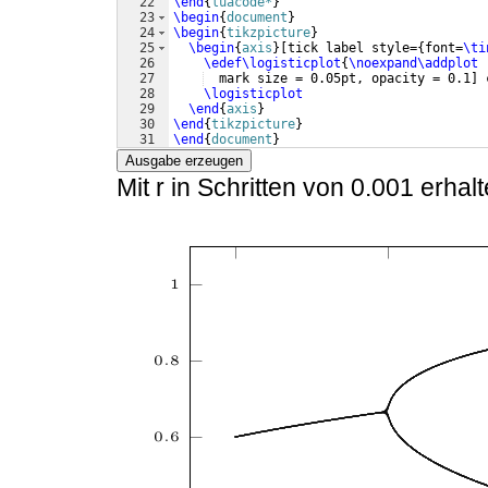
22
\end
{
luacode*
}
23
\begin
{
document
}
24
\begin
{
tikzpicture
}
25
\begin
{
axis
}
[
tick label style=
{
font=
\ti
26
\edef\logisticplot
{
\noexpand\addplot
27
  mark size = 0.05pt, opacity = 0.1
]
 
28
\logisticplot
29
\end
{
axis
}
30
\end
{
tikzpicture
}
31
\end
{
document
}
Ausgabe erzeugen
Mit r in Schritten von 0.001 erhalt