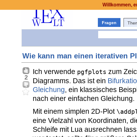
Willkommen, er
Fragen
The
Wie kann man einen iterativen P
Ich verwende
zum Zeic
pgfplots
2
Diagramms. Das ist ein
Bifurkat
Gleichung
, ein klassisches Beis
nach einer einfachen Gleichung.
Mit einem simplen 2D-Plot
\addp
eine Vielzahl von Koordinaten, di
Schleife mit Lua ausrechnen lass