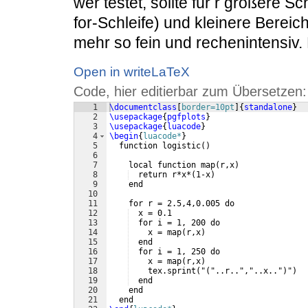
wer testet, sollte für r größere S
for-Schleife) und kleinere Bereiche
mehr so fein und rechenintensiv.
Open in writeLaTeX
Code, hier editierbar zum Übersetzen:
1
\documentclass
[
border=10pt
]
{
standalone
}
2
\usepackage
{
pgfplots
}
3
\usepackage
{
luacode
}
4
\begin
{
luacode*
}
5
  function logistic
(
)
6
7
    local function map
(
r,x
)
8
  return r*x*
(
1-x
)
9
    end
10
11
    for r = 2.5,4,0.005 do
12
  x = 0.1
13
  for i = 1, 200 do
14
    x = map
(
r,x
)
15
  end
16
  for i = 1, 250 do
17
    x = map
(
r,x
)
18
    tex.sprint
(
"
(
"..r..","..x.."
)
"
)
19
  end
20
    end
21
  end