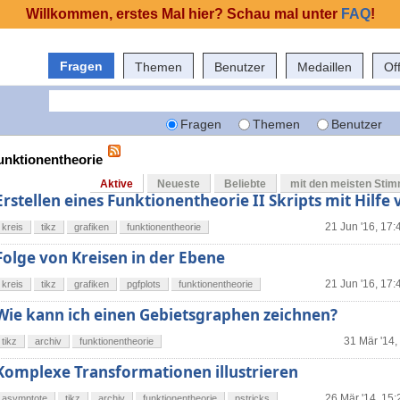
Willkommen, erstes Mal hier? Schau mal unter
FAQ
!
Fragen
Themen
Benutzer
Medaillen
Of
Fragen
Themen
Benutzer
funktionentheorie
Aktive
Neueste
Beliebte
mit den meisten Sti
Erstellen eines Funktionentheorie II Skripts mit Hilfe 
21 Jun '16, 17:
kreis
tikz
grafiken
funktionentheorie
Folge von Kreisen in der Ebene
21 Jun '16, 17:
kreis
tikz
grafiken
pgfplots
funktionentheorie
Wie kann ich einen Gebietsgraphen zeichnen?
31 Mär '14,
tikz
archiv
funktionentheorie
Komplexe Transformationen illustrieren
26 Mär '14, 15:
asymptote
tikz
archiv
funktionentheorie
pstricks