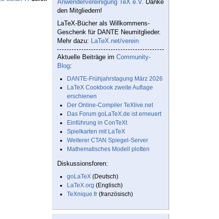
Anwendervereinigung TeX e.V.
Danke
den Mitgliedern!
LaTeX-Bücher als Willkommens-
Geschenk für DANTE Neumitglieder.
Mehr dazu:
LaTeX.net/verein
Aktuelle Beiträge im
Community-
Blog
:
DANTE-Frühjahrstagung März 2026
LaTeX Cookbook zweite Auflage
erschienen
Der Online-Compiler TeXlive.net
Das Forum goLaTeX.de ist erneuert
Einführung in ConTeXt
Spielkarten mit LaTeX
Weiterer CTAN Spiegel-Server
Mathematisches Modell plotten
Diskussionsforen:
goLaTeX
(Deutsch)
LaTeX.org
(Englisch)
TeXnique.fr
(französisch)