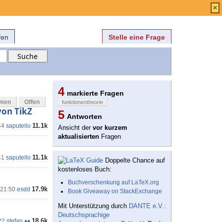
Anmelden
über
FAQ
×
fen
Stelle eine Frage
4
markierte Fragen
mmen
Offen
funktionentheorie
von TikZ
5
Antworten
11.1k
44
saputello
Ansicht der
vor kurzem
aktualisierten
Fragen
11.1k
41
saputello
Doppelte Chance auf
kostenloses Buch:
Buchverschenkung auf LaTeX.org
17.9k
 21:50
esdd
Book Giveaway on StackExchange
Mit Unterstützung durch
DANTE e.V.:
Deutschsprachige
18.6k
22
stefan ♦♦