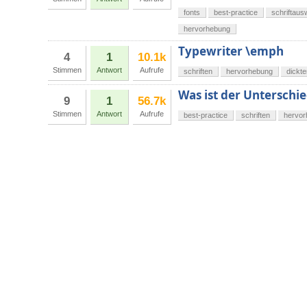
fonts
best-practice
schriftaus
hervorhebung
Typewriter \emph
4
1
10.1k
Stimmen
Antwort
Aufrufe
schriften
hervorhebung
dickte
Was ist der Unterschie
9
1
56.7k
Stimmen
Antwort
Aufrufe
best-practice
schriften
hervor