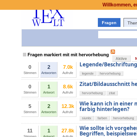
Willkommen, er
Fragen
The
Fragen markiert mit mit hervorhebung
Aktive
Legende/Beschriftung 
0
2
7.0k
Stimmen
Antworten
Aufrufe
legende
hervorhebung
Zitat/Bildausschnitt 
0
1
8.6k
Stimmen
Antwort
Aufrufe
hervorhebung
zitat
Wie kann ich in einer m
5
2
12.3k
farbig hinterlegen?
Stimmen
Antworten
Aufrufe
siunitx
farben
hervorhebung
Wie sollte ich vorgeh
11
1
27.8k
Begriffen, beispielsw
Stimmen
Antwort
Aufrufe