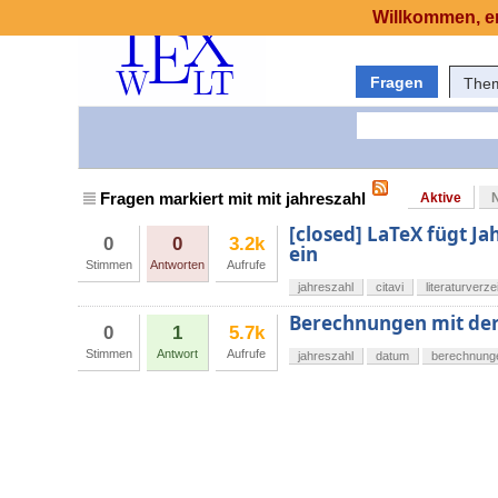
Willkommen, er
Fragen
The
Fragen markiert mit mit jahreszahl
Aktive
[closed] LaTeX fügt Jah
0
0
3.2k
ein
Stimmen
Antworten
Aufrufe
jahreszahl
citavi
literaturverze
Berechnungen mit der 
0
1
5.7k
Stimmen
Antwort
Aufrufe
jahreszahl
datum
berechnung