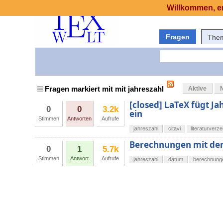
Willkommen, er
Fragen
The
Fragen markiert mit mit jahreszahl
Aktive
[closed] LaTeX fügt Jah
0
0
3.2k
ein
Stimmen
Antworten
Aufrufe
jahreszahl
citavi
literaturverze
Berechnungen mit der 
0
1
5.7k
Stimmen
Antwort
Aufrufe
jahreszahl
datum
berechnung