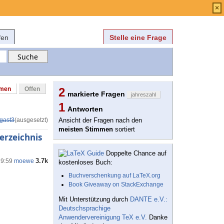
Anmelden
über
FAQ
×
fen
Stelle eine Frage
mmen
Offen
2
markierte Fragen
jahreszahl
1
Antworten
gast3
(ausgesetzt)
Ansicht der Fragen nach den
meisten Stimmen
sortiert
verzeichnis
Doppelte Chance auf
3.7k
19:59
moewe
kostenloses Buch:
Buchverschenkung auf LaTeX.org
Book Giveaway on StackExchange
Mit Unterstützung durch
DANTE e.V.:
Deutschsprachige
Anwendervereinigung TeX e.V.
Danke