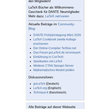
den Mitgliedern!
LaTeX-Bücher als Willkommens-
Geschenk für DANTE Neumitglieder.
Mehr dazu:
LaTeX.net/verein
Aktuelle Beiträge im
Community-
Blog
:
DANTE-Frühjahrstagung März 2026
LaTeX Cookbook zweite Auflage
erschienen
Der Online-Compiler TeXlive.net
Das Forum goLaTeX.de ist erneuert
Einführung in ConTeXt
Spielkarten mit LaTeX
Weiterer CTAN Spiegel-Server
Mathematisches Modell plotten
Diskussionsforen:
goLaTeX
(Deutsch)
LaTeX.org
(Englisch)
TeXnique.fr
(französisch)
Alle Beiträge auf dieser Webseite