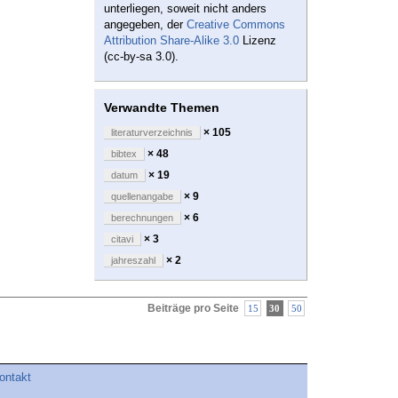
unterliegen, soweit nicht anders
angegeben, der
Creative Commons
Attribution Share-Alike 3.0
Lizenz
(cc-by-sa 3.0).
Verwandte Themen
× 105
literaturverzeichnis
× 48
bibtex
× 19
datum
× 9
quellenangabe
× 6
berechnungen
× 3
citavi
× 2
jahreszahl
Beiträge pro Seite
15
30
50
ontakt