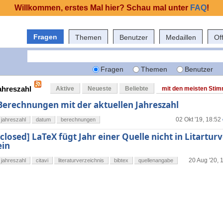
Willkommen, erstes Mal hier? Schau mal unter
FAQ
!
Fragen
Themen
Benutzer
Medaillen
Of
Fragen
Themen
Benutzer
ahreszahl
Aktive
Neueste
Beliebte
mit den meisten Sti
Berechnungen mit der aktuellen Jahreszahl
02 Okt '19, 18:52
jahreszahl
datum
berechnungen
[closed] LaTeX fügt Jahr einer Quelle nicht in Litartur
ein
20 Aug '20, 
jahreszahl
citavi
literaturverzeichnis
bibtex
quellenangabe