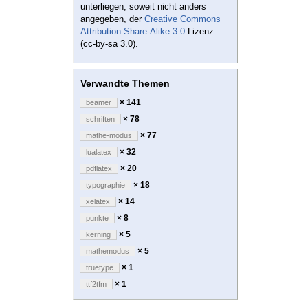
unterliegen, soweit nicht anders
angegeben, der
Creative Commons
Attribution Share-Alike 3.0
Lizenz
(cc-by-sa 3.0).
Verwandte Themen
× 141
beamer
× 78
schriften
× 77
mathe-modus
× 32
lualatex
× 20
pdflatex
× 18
typographie
× 14
xelatex
× 8
punkte
× 5
kerning
× 5
mathemodus
× 1
truetype
× 1
ttf2tfm