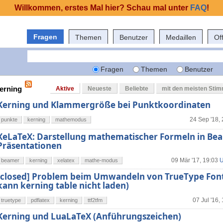
Willkommen, erstes Mal hier? Schau mal unter
FAQ
!
Fragen
Themen
Benutzer
Medaillen
Of
Fragen
Themen
Benutzer
kerning
Aktive
Neueste
Beliebte
mit den meisten Sti
Kerning und Klammergröße bei Punktkoordinaten
24 Sep '18,
punkte
kerning
mathemodus
XeLaTeX: Darstellung mathematischer Formeln in Be
Präsentationen
09 Mär '17, 19:03
U
beamer
kerning
xelatex
mathe-modus
[closed] Problem beim Umwandeln von TrueType Font
kann kerning table nicht laden)
07 Jul '16,
truetype
pdflatex
kerning
ttf2tfm
Kerning und LuaLaTeX (Anführungszeichen)