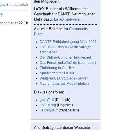
den Mitgliedern!
gast3
(ausgesetzt)
LaTeX-Bücher als Willkommens-
?
Geschenk für DANTE Neumitglieder.
Mehr dazu:
LaTeX.net/verein
22.1k
22
cgnieder
Aktuelle Beiträge im
Community-
Blog
:
DANTE-Frühjahrstagung März 2026
LaTeX Cookbook zweite Auflage
erschienen
Der Online-Compiler TeXlive.net
Das Forum goLaTeX.de ist erneuert
Einführung in ConTeXt
Spielkarten mit LaTeX
Weiterer CTAN Spiegel-Server
Mathematisches Modell plotten
Diskussionsforen:
goLaTeX
(Deutsch)
LaTeX.org
(Englisch)
TeXnique.fr
(französisch)
Alle Beiträge auf dieser Webseite