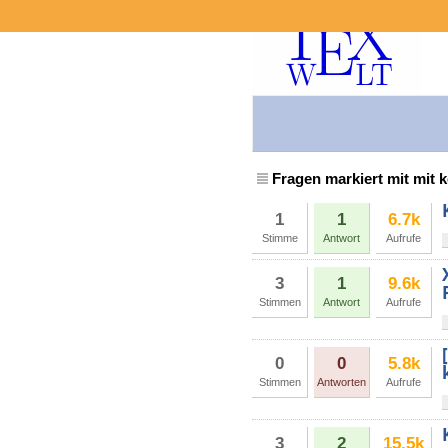
Fragen markiert mit mit 
1
1
6.7k
Stimme
Antwort
Aufrufe
3
1
9.6k
Stimmen
Antwort
Aufrufe
0
0
5.8k
Stimmen
Antworten
Aufrufe
3
2
15.5k