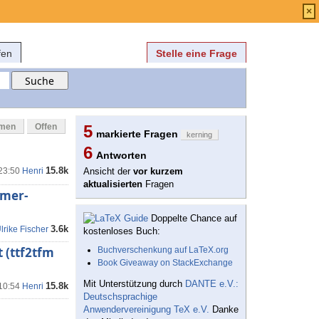
Anmelden
über
FAQ
×
fen
Stelle eine Frage
mmen
Offen
5
markierte Fragen
kerning
6
Antworten
15.8k
 23:50
Henri
Ansicht der
vor kurzem
aktualisierten
Fragen
amer-
Doppelte Chance auf
3.6k
lrike Fischer
kostenloses Buch:
 (ttf2tfm
Buchverschenkung auf LaTeX.org
Book Giveaway on StackExchange
Mit Unterstützung durch
DANTE e.V.:
15.8k
 10:54
Henri
Deutschsprachige
Anwendervereinigung TeX e.V.
Danke