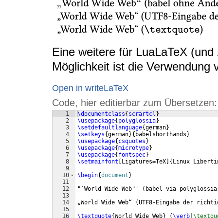
Eine weitere für LuaLaTeX (und
Möglichkeit ist die Verwendung
Open in writeLaTeX
Code, hier editierbar zum Übersetzen:
1
\documentclass
{
scrartcl
}
2
\usepackage
{
polyglossia
}
3
\setdefaultlanguage
{
german
}
4
\setkeys
{
german
}
{
babelshorthands
}
5
\usepackage
{
csquotes
}
6
\usepackage
{
microtype
}
7
\usepackage
{
fontspec
}
8
\setmainfont
[
Ligatures=TeX
]
{
Linux Liberti
9
10
\begin
{
document
}
11
12
"`World Wide Web"' 
(
babel via polyglossia
13
14
„World Wide Web“ 
(
UTF8-Eingabe der richti
15
16
\textquote
{
World Wide Web
}
(
\verb
|
\textqu