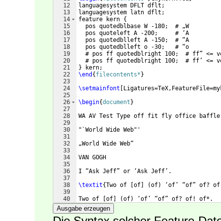
12
languagesystem DFLT dflt;
13
languagesystem latn dflt;
14
feature kern 
{
15
  pos quotedblbase W -180;  # „W
16
  pos quoteleft A -200;     # ‘A
17
  pos quotedblleft A -150;  # “A
18
  pos quotedblleft o -30;   # “o
19
  # pos ff quotedblright 100;  # ff” <= v
20
  # pos ff quotedblright 100;  # ff’ <= v
21
}
 kern;
22
\end
{
filecontents*
}
23
24
\setmainfont
[
Ligatures=TeX,FeatureFile=my
25
26
\begin
{
document
}
27
28
WA AV Test Type off fit fly office baffle
29
30
"`World Wide Web"'
31
32
„World Wide Web“
33
34
VAN GOGH
35
36
I “Ask Jeff” or ‘Ask Jeff’.
37
38
\textit
{
Two of 
[
of
]
(
of
)
 ‘of’ “of” of? of
39
40
Two of 
[
of
]
(
of
)
 ‘of’ “of” of? of! of*.
41
Ausgabe erzeugen
Die Syntax solcher Feature-Dat