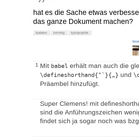
hat es die Sache etwas verbesser
das ganze Dokument machen?
lualatex
kerning
typographie
bear
Mit
erhält man auch die g
1
babel
und
\defineshorthand{"`}{„}
\
Präambel hinzufügt.
Super Clemens! mit defineshorthan
sind die Anführungszeichen wenigs
findet sich ja sogar noch was bzgl