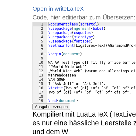
Open in writeLaTeX
Code, hier editierbar zum Übersetzen:
1
\documentclass
{
scrartcl
}
2
\usepackage
[
ngerman
]
{
babel
}
3
\usepackage
{
csquotes
}
4
\usepackage
{
microtype
}
5
\usepackage
{
fontspec
}
6
\setmainfont
[
Ligatures=TeX
]
{
AGaramondPro-
7
8
\begin
{
document
}
9
10
WA AV Test Type off fit fly office baffle
11
"`World Wide Web"'
12
„World Wide Web“ 
(
warum das allerdings ei
13
Währenddessen
14
VAN GOGH
15
I “Ask Jeff” or ‘Ask Jeff’.
16
\textit
{
Two of 
[
of
]
(
of
)
 ‘of’ “of” of? of
17
Two of 
[
of
]
(
of
)
 ‘of’ “of” of? of! of*.
18
19
\end
{
document
}
Ausgabe erzeugen
Kompiliert mit LuaLaTeX (TexLive 
es nur eine hässliche Leerstell
und dem W.