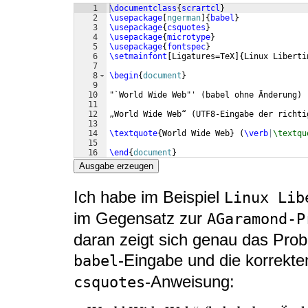
1
\documentclass
{
scrartcl
}
2
\usepackage
[
ngerman
]
{
babel
}
3
\usepackage
{
csquotes
}
4
\usepackage
{
microtype
}
5
\usepackage
{
fontspec
}
6
\setmainfont
[
Ligatures=TeX
]
{
Linux Liberti
7
8
\begin
{
document
}
9
10
"`World Wide Web"' 
(
babel ohne Änderung
)
11
12
„World Wide Web“ 
(
UTF8-Eingabe der richti
13
14
\textquote
{
World Wide Web
}
(
\verb
|
\textqu
15
16
\end
{
document
}
Ausgabe erzeugen
Ich habe im Beispiel
Linux Lib
im Gegensatz zur
AGaramond-P
daran zeigt sich genau das Prob
-Eingabe und die korrekt
babel
-Anweisung:
csquotes