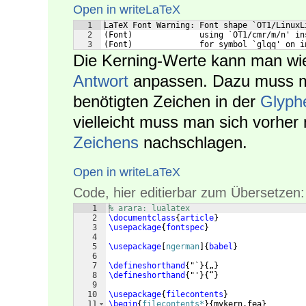
Open in writeLaTeX
1
LaTeX Font Warning: Font shape `OT1/LinuxL
2
(Font)              using `OT1/cmr/m/n' in
3
(Font)              for symbol `glqq' on i
Die Kerning-Werte kann man wi
Antwort
anpassen. Dazu muss ma
benötigten Zeichen in der
Glyph
vielleicht muss man sich vorher
Zeichens
nachschlagen.
Open in writeLaTeX
Code, hier editierbar zum Übersetzen:
1
% arara: lualatex
2
\documentclass
{
article
}
3
\usepackage
{
fontspec
}
4
5
\usepackage
[
ngerman
]
{
babel
}
6
7
\defineshorthand
{
"`
}
{
„
}
8
\defineshorthand
{
"'
}
{
“
}
9
10
\usepackage
{
filecontents
}
11
\begin
{
filecontents*
}
{
mykern.fea
}