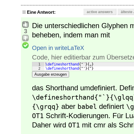
Eine Antwort:
active answers
älteste
Die unterschiedlichen Glyphen 
3
beheben, indem man mit
Open in writeLaTeX
Code, hier editierbar zum Übersetz
1
\defineshorthand
{
"`
}
{
„
}
2
\defineshorthand
{
"'
}
{
“
}
Ausgabe erzeugen
das Shorthand umdefiniert. Defin
\defineshorthand{"`}{\glqq
aber
definiert
{\grqq}
babel
\g
Schrift-Kodierungen. Für L
OT1
Daher wird
mit cmr als Schri
OT1