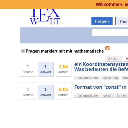
Willkommen, er
Fragen
The
Fragen markiert mit mit mathematische
Aktive
ein Koordinatensystem
1
1
3.5k
Was bedeuten die Bef
Stimme
Antwort
Aufrufe
mathematische
skalierung
ko
Format von "const" i
1
1
5.0k
Stimme
Antwort
Aufrufe
mathematische
const
formeln