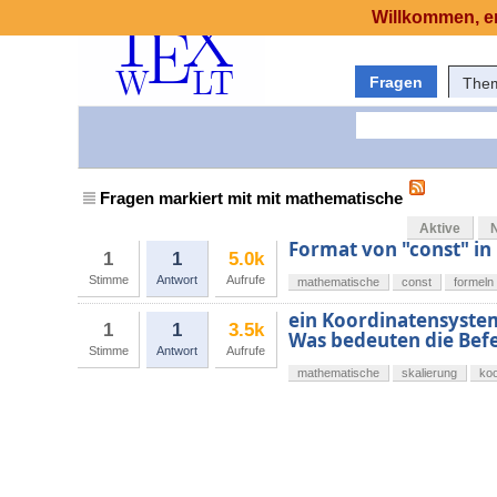
Willkommen, er
Fragen
The
Fragen markiert mit mit mathematische
Aktive
Format von "const" i
1
1
5.0k
Stimme
Antwort
Aufrufe
mathematische
const
formeln
ein Koordinatensystem
1
1
3.5k
Was bedeuten die Bef
Stimme
Antwort
Aufrufe
mathematische
skalierung
ko