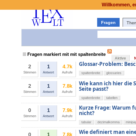
Willkommen, er
Fragen
The
Fragen markiert mit mit spaltenbreite
Aktive
Glossar-Problem: Besc
2
1
4.7k
Stimmen
Antwort
Aufrufe
spaltenbreite
glossaries
Wie kann ich hier die 
2
1
7.8k
Seite passt?
Stimmen
Antwort
Aufrufe
spaltenbreite
tabellen
Kurze Frage: Warum f
0
1
7.9k
nicht?
Stimmen
Antwort
Aufrufe
tabular
dezimalkomma
minipa
Wie definiert man eine
0
1
7.8k