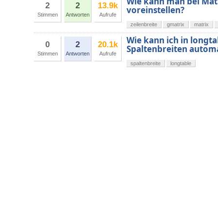
Wie kann man bei Matr
2
2
13.9k
voreinstellen?
Stimmen
Antworten
Aufrufe
zeilenbreite
gmatrix
matrix
Wie kann ich in longt
0
2
20.1k
Spaltenbreiten autom
Stimmen
Antworten
Aufrufe
spaltenbreite
longtable