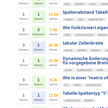
Stimmen
Antwort
Aufrufe
latex
tabellen
xcolor
colort
Spaltenabstand Tabell
1
1
12.6k
Stimme
Antwort
Aufrufe
spalten
table
spaltenbreite
Wie funktioniert eigen
2
2
7.6k
Stimmen
Antworten
Aufrufe
table
newcolumntype
tabularx
tabular Zellenbreite
3
1
20.4k
Stimmen
Antwort
Aufrufe
tabular
tabellen
tabulary
sp
Dynamische Änderung 
1
1
11.9k
fix vorgegebene Breit
Stimme
Antwort
Aufrufe
siunitx
spaltenbreite
breite
Wie in einer "matrix o
3
1
9.2k
Stimmen
Antwort
Aufrufe
tikz
matrix
spaltenbreite
Tabelle-Spaltentyp "S"
1
1
12.5k
Stimme
Antwort
Aufrufe
spaltenbreite
tabellen