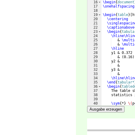
16
\begin
{
document
17
\onehalfspacing
18
19
\begin
{
table
}
[
h
20
\centering
21
\singlespacin
22
\captionabove
23
\begin
{
tabula
24
\hline\hlin
25
   & 
\multi
26
   & 
\multi
27
\hline
28
    y1 & 0.372 
29
   & 
(
0.16
)
30
    y2 &       
31
   &       
32
    y3 &       
33
   &       
34
\hline\hlin
35
\end
{
tabular*
36
\begin
{
tabled
37
    The table s
38
    statistics 
39
40
\sym
{
*
}
\(
p
41
Ausgabe erzeugen