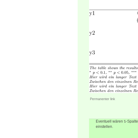
Permanenter link
Eventuell wären
-Spalt
S
einstellen.