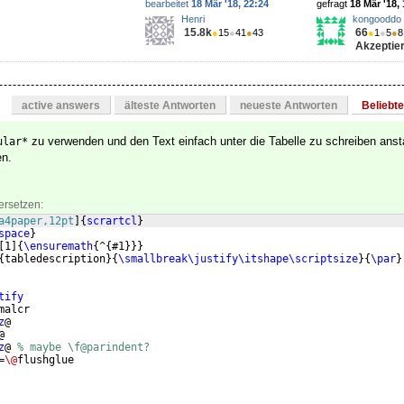
bearbeitet
18 Mär '18, 22:24
gefragt
18 Mär '18,
Henri
kongooddo
15.8k
66
●
15
●
41
●
43
●
1
●
5
●
8
Akzeptier
active answers
älteste Antworten
neueste Antworten
Beliebt
zu verwenden und den Text einfach unter die Tabelle zu schreiben anst
ular*
n.
ersetzen:
a4paper,12pt
]
{
scrartcl
}
space
}
[
1
]
{
\ensuremath
{
^
{
#1
}}}
{
tabledescription
}
{
\smallbreak\justify\itshape\scriptsize
}
{
\par
}
tify
malcr
z
@
@
z
@ 
% maybe \f@parindent?
=
\@
flushglue