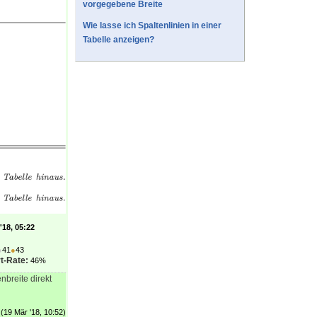
vorgegebene Breite
Wie lasse ich Spaltenlinien in einer
Tabelle anzeigen?
'18, 05:22
●
41
●
43
t-Rate:
46%
breite direkt
(19 Mär '18, 10:52)