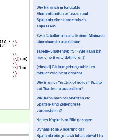
Wie kann ich in longtable
Elementbreiten erfassen und
Spaltenbreiten automatisch
anpassen?
Zwei Tabellen innerhalb einer Minipage
{(
3
)}
\\
übereinander ausrichten
{
x
}
\\
Tabelle-Spaltentyp "S"- Wie kann ich
      
\\
hier eine Breite definieren?
      
\\
[
1em
]
      
\\
[closed] Gleitumgebung table um
      
\\
[
1em
]
\\
tabular wird nicht erkannt
\\
Wie in einer "matrix of nodes" Spalte
auf Textbreite austreiben?
Wie kann man bei Matrizen die
Spalten- und Zeilenbreite
voreinstellen?
Neues Kapitel vor Bild gezogen
Dynamische Änderung der
Spaltenbreite je nach Inhalt obwohl fix