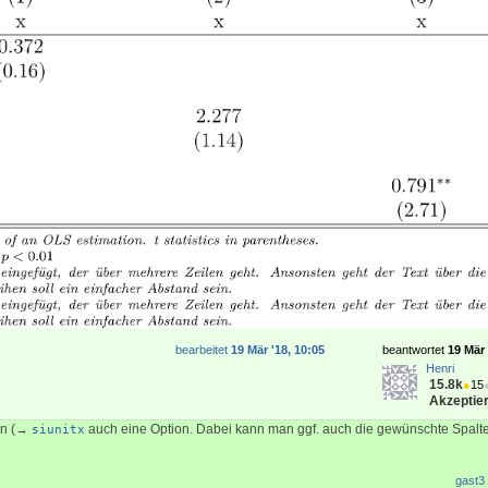
bearbeitet
19 Mär '18, 10:05
beantwortet
19 Mär 
Henri
15.8k
●
15
Akzeptier
en (→
auch eine Option. Dabei kann man ggf. auch die gewünschte Spalten
siunitx
gast3