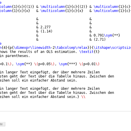
e
column
{
1
}
{
c
}
{(
1
)}
 & 
\multicolumn
{
1
}
{
c
}
{(
2
)}
 & 
\multicolumn
{
1
}
{
c
}
column
{
1
}
{
c
}
{
x
}
   & 
\multicolumn
{
1
}
{
c
}
{
x
}
   & 
\multicolumn
{
1
}
{
c
}
                  &                         &                   
                  &                         &                   
                  & 2.277                   &                   
                  & 
(
1.14
)
                  &                   
                  &                         & 0.791
\sym
{
**
}
                  &                         & 
(
2.71
)
e
n
{
4
}
{
p
{
\dimexpr\linewidth
-2
\tabcolsep\relax
}}
{
\itshape\scriptsiz
hows the results of an OLS estimation. 
\textit
{
t
}
in parentheses.
<0.1
\)
, 
\sym
{
**
}
\(
p<0.05
\)
, 
\sym
{
***
}
\(
p<0.01
\)
in langer Text eingefügt, der über mehrere Zeilen
sten geht der Text über die Tabelle hinaus. Zwischen den
eihen soll ein einfacher Abstand sein.
in langer Text eingefügt, der über mehrere Zeilen
sten geht der Text über die Tabelle hinaus. Zwischen den
eihen soll ein einfacher Abstand sein.
}
\\
te