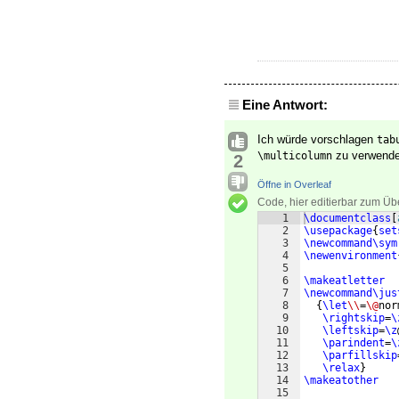
Eine Antwort:
Ich würde vorschlagen
tab
zu verwende
\multicolumn
2
Öffne in Overleaf
Code, hier editierbar zum Üb
1
\documentclass
[
2
\usepackage
{
set
3
\newcommand\sym
4
\newenvironment
5
6
\makeatletter
7
\newcommand\jus
8
{
\let
\\
=
\@
nor
9
\rightskip
=
\
10
\leftskip
=
\z
11
\parindent
=
\
12
\parfillskip
13
\relax
}
14
\makeatother
15