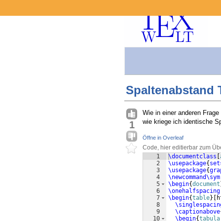
Spaltenabstand 
Wie in einer anderen Frage
wie kriege ich identische S
1
Öffne in Overleaf
Code, hier editierbar zum Üb
1
\documentclass
[
2
\usepackage
{
set
3
\usepackage
{
gra
4
\newcommand\sym
5
\begin
{
document
6
\onehalfspacing
7
\begin
{
table
}
[
h
8
\singlespacin
9
\captionabove
10
\begin
{
tabula