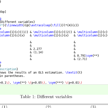
}
tbp
]
g
{
Different variables
}
r*
}
{
\linewidth
}
{
@
{
\extracolsep
{
\fill
}}
l*
{
4
}
{
c
}}
e
column
{
1
}
{
c
}
{(
1
)}
 & 
\multicolumn
{
1
}
{
c
}
{(
2
)}
 & 
\multicolumn
{
1
}
{
c
}
column
{
1
}
{
c
}
{
x
}
   & 
\multicolumn
{
1
}
{
c
}
{
x
}
   & 
\multicolumn
{
1
}
{
c
}
                  &                         &                   
                  &                         &                   
                  & 2.277                   &                   
                  & 
(
1.14
)
                  &                   
                  &                         & 0.791
\sym
{
**
}
                  &                         & 
(
2.71
)
e
}
escription
}
hows the results of an OLS estimation. 
\textit
{
t
}
in parentheses.
<0.1
\)
, 
\sym
{
**
}
\(
p<0.05
\)
, 
\sym
{
***
}
\(
p<0.01
\)