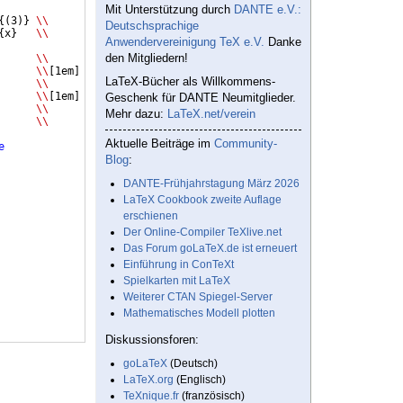
Mit Unterstützung durch
DANTE e.V.:
{(
3
)}
\\
Deutschsprachige
{
x
}
\\
Anwendervereinigung TeX e.V.
Danke
den Mitgliedern!
      
\\
      
\\
[
1em
]
LaTeX-Bücher als Willkommens-
      
\\
      
\\
[
1em
]
Geschenk für DANTE Neumitglieder.
\\
Mehr dazu:
LaTeX.net/verein
\\
Aktuelle Beiträge im
Community-
e
Blog
:
DANTE-Frühjahrstagung März 2026
LaTeX Cookbook zweite Auflage
erschienen
Der Online-Compiler TeXlive.net
Das Forum goLaTeX.de ist erneuert
Einführung in ConTeXt
Spielkarten mit LaTeX
Weiterer CTAN Spiegel-Server
Mathematisches Modell plotten
Diskussionsforen:
goLaTeX
(Deutsch)
LaTeX.org
(Englisch)
TeXnique.fr
(französisch)