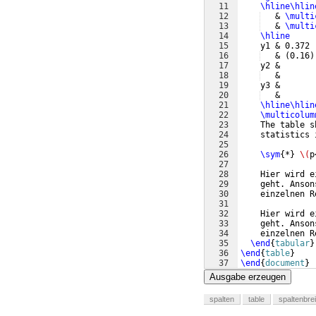
11
\hline\hlin
12
   & 
\multi
13
   & 
\multi
14
\hline
15
    y1 & 0.372 
16
   & 
(
0.16
)
17
    y2 &       
18
   &       
19
    y3 &       
20
   &       
21
\hline\hlin
22
\multicolum
23
    The table s
24
    statistics 
25
26
\sym
{
*
}
\(
p
27
28
    Hier wird e
29
    geht. Anson
30
    einzelnen R
31
32
    Hier wird e
33
    geht. Anson
34
    einzelnen R
35
\end
{
tabular
}
36
\end
{
table
}
37
\end
{
document
}
Ausgabe erzeugen
spalten
table
spaltenbrei