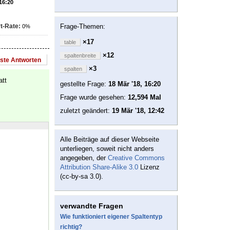
 16:20
t-Rate:
Frage-Themen:
0%
×17
table
×12
spaltenbreite
este Antworten
×3
spalten
att
gestellte Frage:
18 Mär '18, 16:20
Frage wurde gesehen:
12,594 Mal
zuletzt geändert:
19 Mär '18, 12:42
Alle Beiträge auf dieser Webseite
unterliegen, soweit nicht anders
angegeben, der
Creative Commons
Attribution Share-Alike 3.0
Lizenz
(cc-by-sa 3.0).
verwandte Fragen
Wie funktioniert eigener Spaltentyp
richtig?