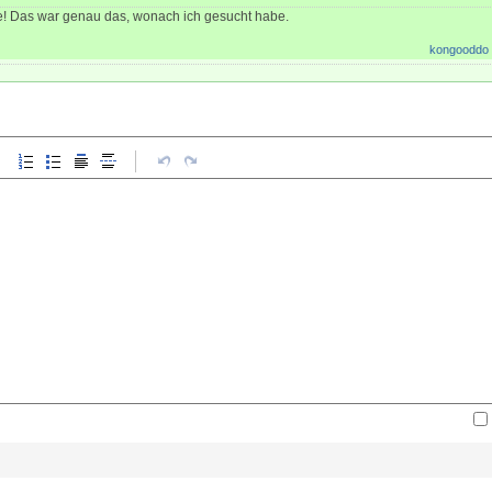
fe! Das war genau das, wonach ich gesucht habe.
kongooddo