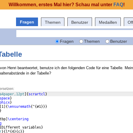
Willkommen, erstes Mal hier? Schau mal unter
FAQ
!
Fragen
Themen
Benutzer
Medaillen
Of
Fragen
Themen
Benutzer
Tabelle
 von Henri beantwortet, benutze ich den folgenden Code für eine Tabelle. Mei
paltenabstände in der Tabelle?
ersetzen:
a4paper,12pt
]
{
scrartcl
}
space
}
phicx
}
[
1
]
{
\ensuremath
{
^
{
#1
}}}
}
tbp
]
\centering
g
{
Different variables
}
r
}
{
l*
{
4
}
{
c
}}