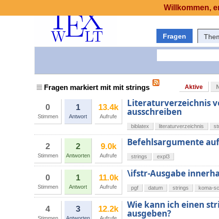
Willkommen, er
Fragen
The
Fragen markiert mit mit strings
Aktive
Literaturverzeichnis vo
0
1
13.4k
ausschreiben
Stimmen
Antwort
Aufrufe
biblatex
literaturverzeichnis
st
Befehlsargumente auf
2
2
9.0k
Stimmen
Antworten
Aufrufe
strings
expl3
\ifstr-Ausgabe innerha
0
1
11.0k
Stimmen
Antwort
Aufrufe
pgf
datum
strings
koma-sc
Wie kann ich einen str
4
3
12.2k
ausgeben?
Stimmen
Antworten
Aufrufe