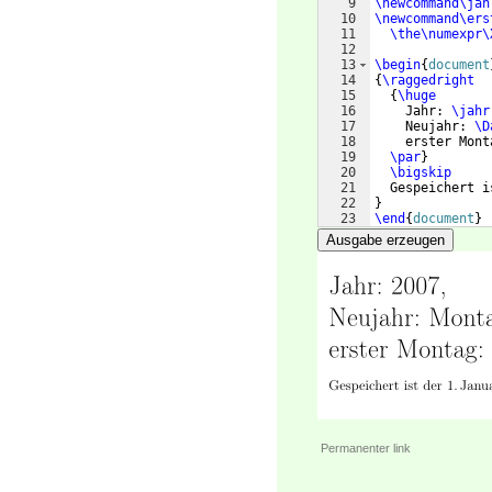
9
\newcommand\jah
10
\newcommand\ers
11
\the\numexpr\
12
13
\begin
{
document
14
{
\raggedright
15
{
\huge
16
    Jahr: 
\jahr
17
    Neujahr: 
\D
18
    erster Mont
19
\par
}
20
\bigskip
21
  Gespeichert i
22
}
23
\end
{
document
}
Ausgabe erzeugen
Permanenter link