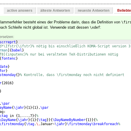
active answers
älteste Antworten
neueste Antworten
Beliebt
mmerfehler besteht eines der Probleme darin, dass die Definition von
\fir
Schleife nicht global ist. Verwende statt dessen
:
each
\xdef
ersetzen:
scrreprt
}
d*\Ifstr{\ifstr}% nötig bis einschließlich KOMA-Script version 3
rman
]
{
babel
}
f8]{inputenc}% nur bei veralteten TeX-Distributionen nötig
{
fontenc
}
date
}
for
}
stmonday
{
}
% Kontrolle, dass \firstmonday noch nicht definiert
r
{
2016
}
}
,
\par
ayName
{
\jahr
}
{
1
}
{
1
}
,
\par
ag:
\tag
 in 
{
1,...,7
}
{
%
\DayName
{
\jahr
}
{
1
}
{
\tag
}}
{
\DayNameByNumber
{
1
}}
{
%
\firstmonday
{
\tag
.
\,
Januar~
\jahr
}
\firstmonday\breakforeach
%