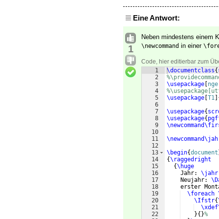
Eine Antwort:
Neben mindestens einem Kla
in einer
\newcommand
\for
1
Code, hier editierbar zum Üb
1
\documentclass
{
2
%\providecomman
3
\usepackage
[
nge
4
%\usepackage[ut
5
\usepackage
[
T1
]
6
7
\usepackage
{
scr
8
\usepackage
{
pgf
9
\newcommand\fir
10
11
\newcommand\jah
12
13
\begin
{
document
14
{
\raggedright
15
{
\huge
16
    Jahr: 
\jahr
17
    Neujahr: 
\D
18
    erster Mont
19
\foreach
20
\Ifstr
{
21
\xdef
22
}
{
}
%