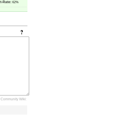
t-Rate:
62%
Community Wiki: