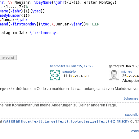
hr
, 
\\
 Neujahr: 
\DayName
{
\jahr
}
{
1
}
{
1
}
, erster Montag:
}
n 
{
1,...,7
}
{
%
Name
{
\jahr
}
{
1
}
{
\tag
}}
meByNumber
{
1
}}
,
Januar~
\jahr
mand
[
\firstmonday
]
{
\tag
.
\,
Januar~
\jahr
}}
% HIER
ontag im Jahr 
\firstmonday
.
ma-script
bearbeitet
09 Jan '15, 17:55
gefragt
09 Jan '15,
saputello
micneu
11.1k
25
●
21
●
43
●
65
●
2
●
2
●
4
Akzeptier
drücken um Code zu markieren. Ich war anfangs auch von Markdown verwir
rg>+<k>
Johannes
e meinen Kommentar und meine Änderungen zu Deiner anderen Frage.
saputello
al
Was ist an
,
,
etc. falsch?
durch
Huge{Text}
Large{Text}
footnotesize{Text}
esdd