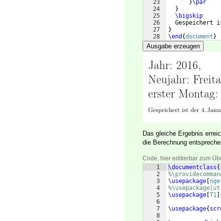
23
}
\par
24
}
25
\bigskip
26
  Gespeichert i
27
}
28
\end
{
document
}
Ausgabe erzeugen
Das gleiche Ergebnis erre
die Berechnung entsprec
Code, hier editierbar zum Üb
1
\documentclass
{
2
%\providecomman
3
\usepackage
[
nge
4
%\usepackage[ut
5
\usepackage
[
T1
]
6
7
\usepackage
{
scr
8