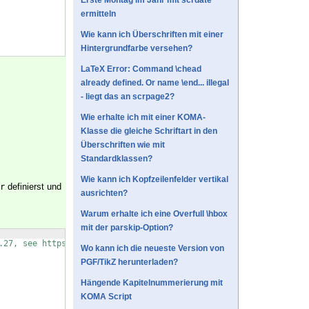
Erste Montag im Jahr mit scrdate
ermitteln
Wie kann ich Überschriften mit einer
Hintergrundfarbe versehen?
LaTeX Error: Command \chead
already defined. Or name \end... illegal
- liegt das an scrpage2?
Wie erhalte ich mit einer KOMA-
Klasse die gleiche Schriftart in den
Überschriften wie mit
Standardklassen?
Wie kann ich Kopfzeilenfelder vertikal
definierst und
r
ausrichten?
Warum erhalte ich eine Overfull \hbox
mit der parskip-Option?
.27, see https://komascript.de/faq_deprecatedif
Wo kann ich die neueste Version von
PGF/TikZ herunterladen?
Hängende Kapitelnummerierung mit
KOMA Script