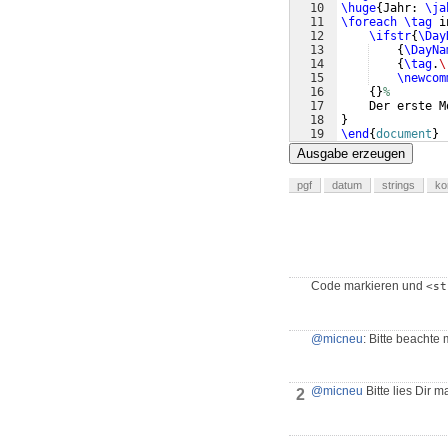
10
\huge
{
Jahr: 
\ja
11
\foreach
\tag
 i
12
\ifstr
{
\Day
13
{
\DayNa
14
{
\tag
.
\
15
\newcom
16
{
}
%
17
    Der erste M
18
}
19
\end
{
document
}
Ausgabe erzeugen
pgf
datum
strings
ko
Code markieren und
<st
@micneu
: Bitte beacht
@micneu
Bitte lies Dir m
2