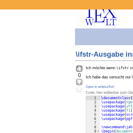
\ifstr-Ausgabe in
Ich möchte wenn
zu
\ifstr
0
Ich habe das versucht nur le
Open in writeLaTeX
Code, hier editierbar zum Üb
1
\documentclass
{
2
\usepackage
[
nge
3
\usepackage
[
utf
4
\usepackage
[
T1
]
5
\usepackage
{
scr
6
\usepackage
{
pgf
7
8
\newcommand\jah
9
\begin
{
document