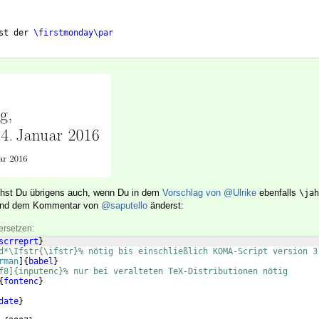
st der 
\firstmonday\par
ichst Du übrigens auch, wenn Du in dem
Vorschlag von
@Ulrike
ebenfalls
\jah
hend dem Kommentar von
@saputello
änderst:
ersetzen:
scrreprt
}
d*\Ifstr{\ifstr}% nötig bis einschließlich KOMA-Script version 3
rman
]
{
babel
}
f8]{inputenc}% nur bei veralteten TeX-Distributionen nötig
{
fontenc
}
date
}