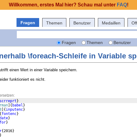
Willkommen, erstes Mal hier? Schau mal unter
FAQ
!
Fragen
Themen
Benutzer
Medaillen
Of
Fragen
Themen
Benutzer
nerhalb \foreach-Schleife in Variable s
trifft einen Wert in einer Variable speichern.
ider funktioniert es nicht.
ersetzen:
scrreprt
}
rman
]
{
babel
}
8
]
{
inputenc
}
{
fontenc
}
date
}
for
}
r
{
2016
}
}