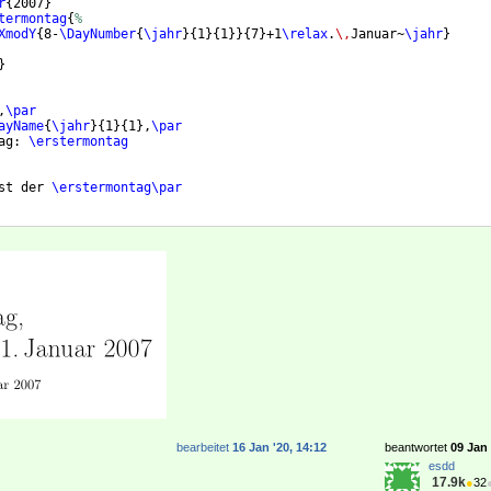
r
{
2007
}
termontag
{
%
XmodY
{
8-
\DayNumber
{
\jahr
}
{
1
}
{
1
}}
{
7
}
+1
\relax
.
\,
Januar~
\jahr
}
}
,
\par
ayName
{
\jahr
}
{
1
}
{
1
}
,
\par
ag: 
\erstermontag
st der 
\erstermontag\par
bearbeitet
16 Jan '20, 14:12
beantwortet
09 Jan 
esdd
17.9k
●
32