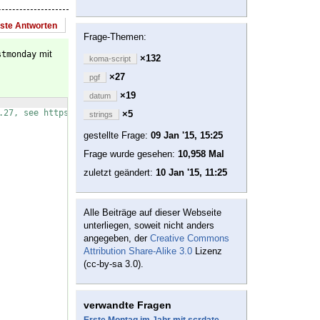
este Antworten
Frage-Themen:
mit
stmonday
×132
koma-script
×27
pgf
×19
datum
.27, see https://komascript.de/faq_deprecatedif
×5
strings
gestellte Frage:
09 Jan '15, 15:25
Frage wurde gesehen:
10,958 Mal
zuletzt geändert:
10 Jan '15, 11:25
Alle Beiträge auf dieser Webseite
unterliegen, soweit nicht anders
angegeben, der
Creative Commons
Attribution Share-Alike 3.0
Lizenz
(cc-by-sa 3.0).
verwandte Fragen