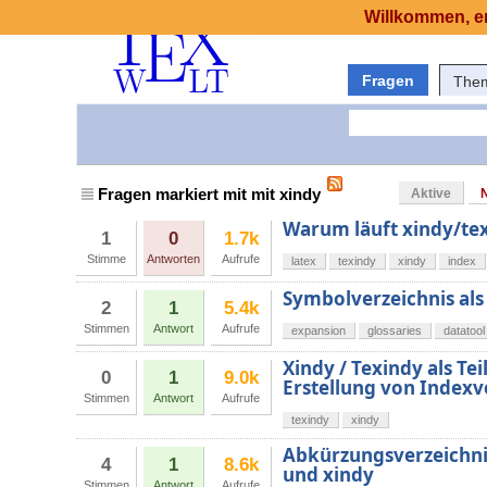
Willkommen, er
Fragen
The
Fragen markiert mit mit xindy
Aktive
Warum läuft xindy/tex
1
0
1.7k
Stimme
Antworten
Aufrufe
latex
texindy
xindy
index
Symbolverzeichnis als 
2
1
5.4k
Stimmen
Antwort
Aufrufe
expansion
glossaries
datatool
Xindy / Texindy als Te
0
1
9.0k
Erstellung von Indexv
Stimmen
Antwort
Aufrufe
texindy
xindy
Abkürzungsverzeichni
4
1
8.6k
und xindy
Stimmen
Antwort
Aufrufe