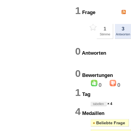
1
Frage
1
3
Stimme
Antworten
0
Antworten
0
Bewertung
0
0
1
Tag
× 4
tabellen
4
Medaillen
●
Beliebte Frage