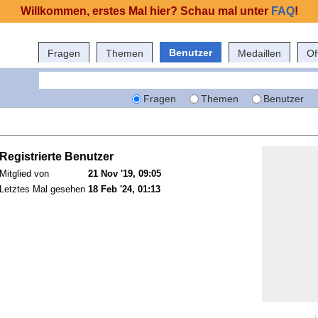
Willkommen, erstes Mal hier? Schau mal unter
FAQ
!
Benutzer
Fragen
Themen
Medaillen
Of
Fragen
Themen
Benutzer
Registrierte Benutzer
Mitglied von
21 Nov '19, 09:05
Letztes Mal gesehen
18 Feb '24, 01:13