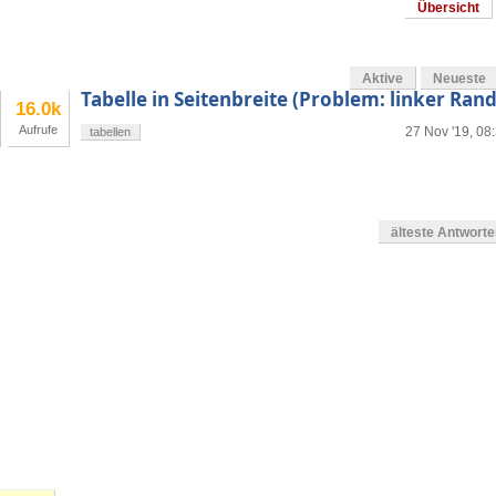
Übersicht
Aktive
Neueste
Tabelle in Seitenbreite (Problem: linker Rand
16.0k
Aufrufe
27 Nov '19, 08
tabellen
älteste Antwort
en