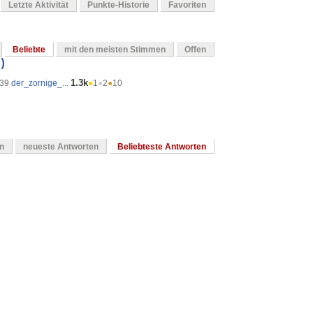
Letzte Aktivität
Punkte-Historie
Favoriten
Beliebte
mit den meisten Stimmen
Offen
)
1.3k
:39
der_zornige_...
●
1
●
2
●
10
en
neueste Antworten
Beliebteste Antworten