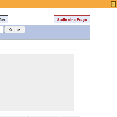
Anmelden
über
FAQ
×
fen
Stelle eine Frage