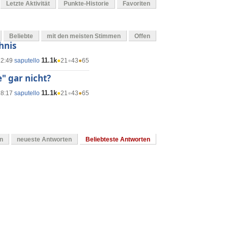
Letzte Aktivität
Punkte-Historie
Favoriten
Beliebte
mit den meisten Stimmen
Offen
hnis
11.1k
22:49
saputello
●
21
●
43
●
65
" gar nicht?
11.1k
18:17
saputello
●
21
●
43
●
65
en
neueste Antworten
Beliebteste Antworten