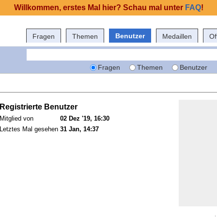
Willkommen, erstes Mal hier? Schau mal unter
FAQ
!
Benutzer
Fragen
Themen
Medaillen
Of
Fragen
Themen
Benutzer
Registrierte Benutzer
Mitglied von
02 Dez '19, 16:30
Letztes Mal gesehen
31 Jan, 14:37