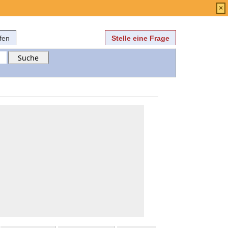
Anmelden
über
FAQ
×
fen
Stelle eine Frage