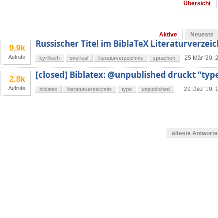
Übersicht
Aktive
Neueste
Russischer Titel im BiblaTeX Literaturverzeic
9.9k
Aufrufe
25 Mär '20, 
kyrillisch
overleaf
literaturverzeichnis
sprachen
[closed] Biblatex: @unpublished druckt "type
2.8k
Aufrufe
29 Dez '19, 
biblatex
literaturverzeichnis
type
unpublished
älteste Antwort
en