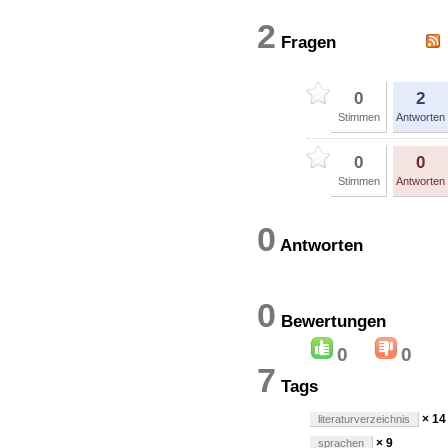
2
Fragen
0
2
Stimmen
Antworten
0
0
Stimmen
Antworten
0
Antworten
0
Bewertung
0
0
7
Tags
× 14
literaturverzeichnis
× 9
sprachen