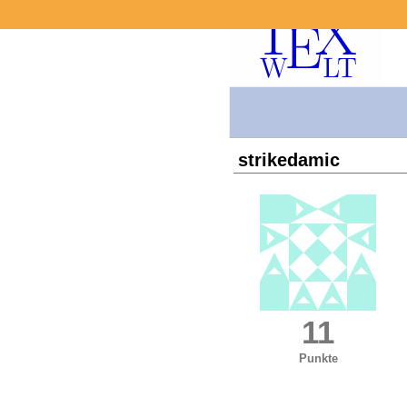
strikedamic
11
Punkte