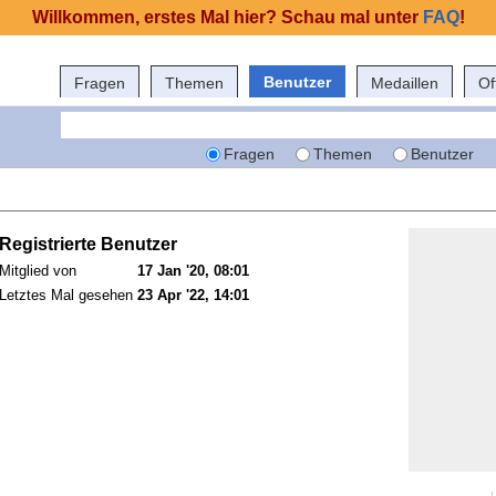
Willkommen, erstes Mal hier? Schau mal unter
FAQ
!
Benutzer
Fragen
Themen
Medaillen
Of
Fragen
Themen
Benutzer
Registrierte Benutzer
Mitglied von
17 Jan '20, 08:01
Letztes Mal gesehen
23 Apr '22, 14:01