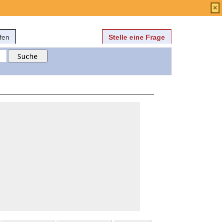
Anmelden
über
FAQ
×
fen
Stelle eine Frage