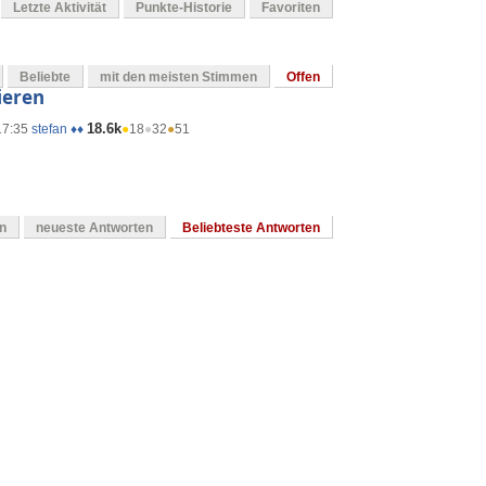
Letzte Aktivität
Punkte-Historie
Favoriten
Beliebte
mit den meisten Stimmen
Offen
ieren
18.6k
17:35
stefan ♦♦
●
18
●
32
●
51
en
neueste Antworten
Beliebteste Antworten