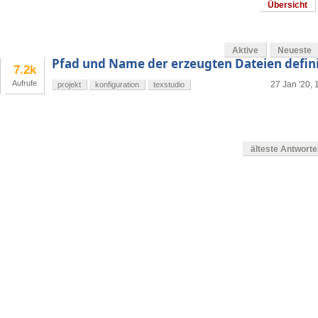
Übersicht
Aktive
Neueste
Pfad und Name der erzeugten Dateien defin
7.2k
Aufrufe
27 Jan '20, 
projekt
konfiguration
texstudio
älteste Antwort
g