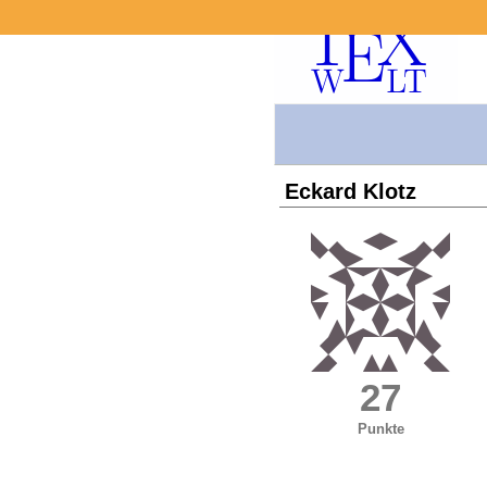
Eckard Klotz
27
Punkte