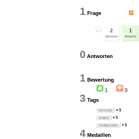
1
Frage
2
1
Stimmen
Antwort
0
Antworten
1
Bewertun
1
0
3
Tags
× 5
texstudio
× 5
projekt
× 5
konfiguration
4
Medaillen