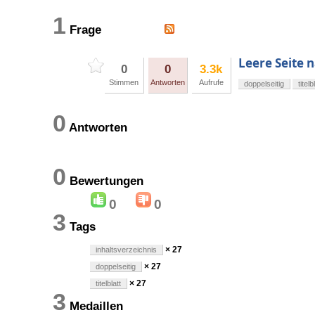
1
Frage
Leere Seite n
0
0
3.3k
Stimmen
Antworten
Aufrufe
doppelseitig
titelb
0
Antworten
0
Bewertungen
0
0
3
Tags
× 27
inhaltsverzeichnis
× 27
doppelseitig
× 27
titelblatt
3
Medaillen