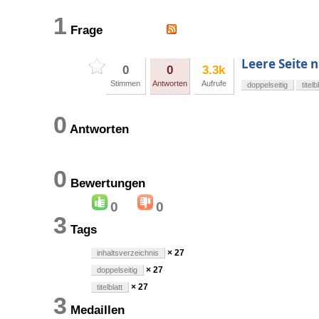
1
Frage
Leere Seite n
0
0
3.3k
Stimmen
Antworten
Aufrufe
doppelseitig
titelb
0
Antworten
0
Bewertungen
0
0
3
Tags
× 27
inhaltsverzeichnis
× 27
doppelseitig
× 27
titelblatt
3
Medaillen