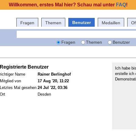
Willkommen, erstes Mal hier? Schau mal unter
FAQ
!
Benutzer
Fragen
Themen
Medaillen
Of
Fragen
Themen
Benutzer
Registrierte Benutzer
Ich habe bi
erstelle ich
richtiger Name
Rainer Berlinghof
Demonstrati
Mitglied von
17 Aug '20, 11:22
Letztes Mal gesehen
24 Jul '22, 03:36
Ort
Desden