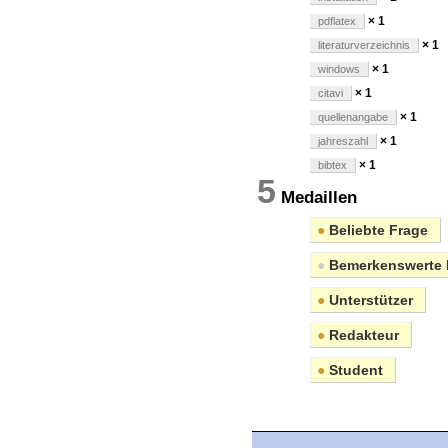
× 1
pdflatex
× 1
literaturverzeichnis
× 1
windows
× 1
citavi
× 1
quellenangabe
× 1
jahreszahl
× 1
bibtex
5
Medaillen
●
Beliebte Frage
●
Bemerkenswerte 
●
Unterstützer
●
Redakteur
●
Student