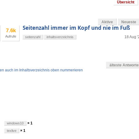
Übersicht
Aktive
Neueste
Seitenzahl immer im Kopf und nie im Fuß
7.6k
Aufrufe
18 Aug '
seitenzahl
inhaltsverzeichnis
älteste Antwort
iten auch im Inhaltsverzeichnis oben nummerieren
gen
× 1
windows10
× 1
texlive