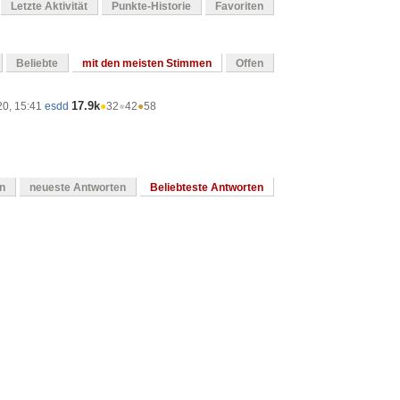
Letzte Aktivität
Punkte-Historie
Favoriten
Beliebte
mit den meisten Stimmen
Offen
17.9k
20, 15:41
esdd
●
32
●
42
●
58
en
neueste Antworten
Beliebteste Antworten