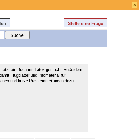
Anmelden
über
FAQ
×
fen
Stelle eine Frage
s jetzt ein Buch mit Latex gemacht. Außerdem
 damit Flugblätter und Infomaterial für
onen und kurze Pressemitteilungen dazu.