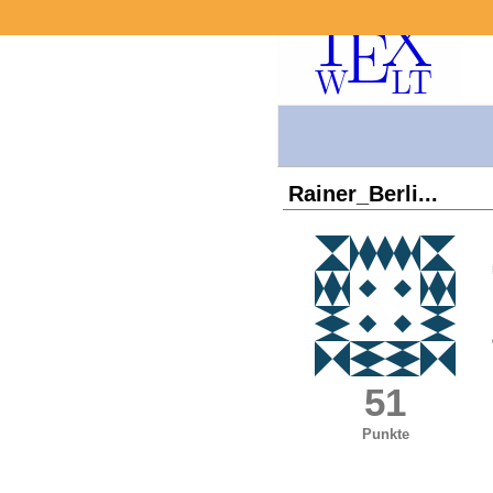
Rainer_Berli...
51
Punkte