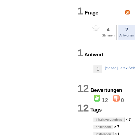
1
Frage
4
2
Stimmen
Antworten
1
Antwort
[closed] Latex Se
1
12
Bewertun
12
0
12
Tags
× 7
inhaltsverzeichnis
× 7
seitenzahl
× 1
installation