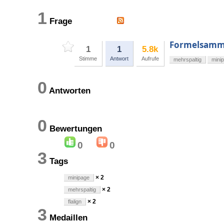
1
Frage
Formelsamml
1
1
5.8k
Stimme
Antwort
Aufrufe
mehrspaltig
mini
0
Antworten
0
Bewertungen
0
0
3
Tags
× 2
minipage
× 2
mehrspaltig
× 2
flalign
3
Medaillen