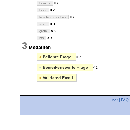
× 7
biblatex
× 7
biber
× 7
literaturverzeichnis
× 3
word
× 3
grafik
× 3
ms
3
Medaillen
●
Beliebte Frage
× 2
●
Bemerkenswerte Frage
× 2
●
Validated Email
über
|
FAQ