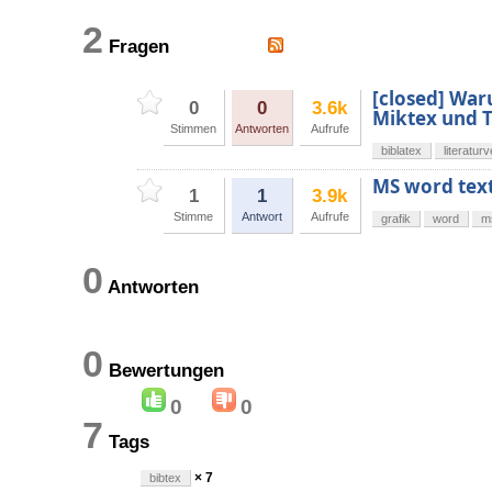
2
Fragen
[closed] War
0
0
3.6k
Miktex und T
Stimmen
Antworten
Aufrufe
biblatex
literatur
MS word text
1
1
3.9k
Stimme
Antwort
Aufrufe
grafik
word
m
0
Antworten
0
Bewertungen
0
0
7
Tags
× 7
bibtex