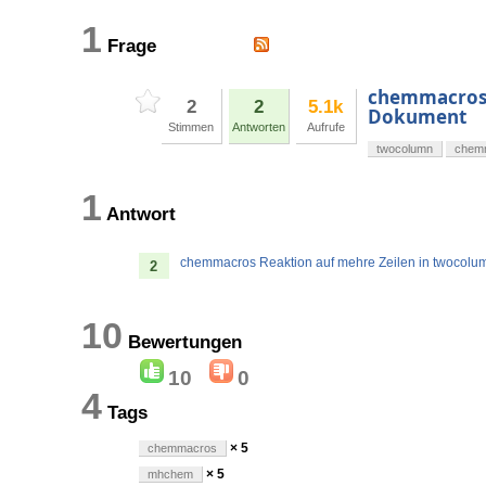
1
Frage
chemmacros 
2
2
5.1k
Dokument
Stimmen
Antworten
Aufrufe
twocolumn
chem
1
Antwort
chemmacros Reaktion auf mehre Zeilen in twocol
2
10
Bewertungen
10
0
4
Tags
× 5
chemmacros
× 5
mhchem