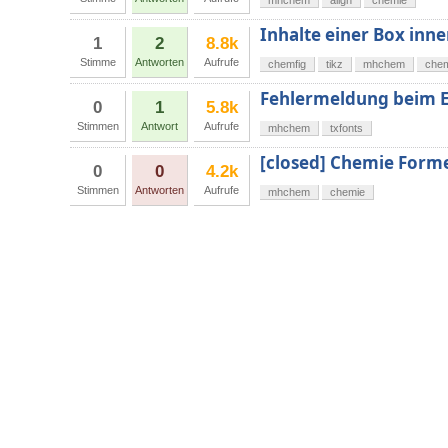
mhchem
align
chemie
Inhalte einer Box inn
1
2
8.8k
Stimme
Antworten
Aufrufe
chemfig
tikz
mhchem
che
Fehlermeldung beim E
0
1
5.8k
Stimmen
Antwort
Aufrufe
mhchem
txfonts
[closed] Chemie Formel
0
0
4.2k
Stimmen
Antworten
Aufrufe
mhchem
chemie