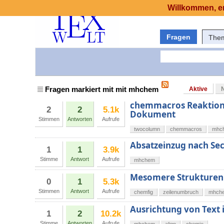
Willkommen, er
Fragen
The
Fragen markiert mit mit mhchem
Aktive
chemmacros Reaktion 
2
2
5.1k
Dokument
Stimmen
Antworten
Aufrufe
twocolumn
chemmacros
mhc
Absatzeinzug nach Sec
1
1
3.9k
Stimme
Antwort
Aufrufe
mhchem
Mesomere Strukturen
0
1
5.3k
Stimmen
Antwort
Aufrufe
chemfig
zeilenumbruch
mhch
Ausrichtung von Text
1
2
10.2k
Stimme
Antworten
Aufrufe