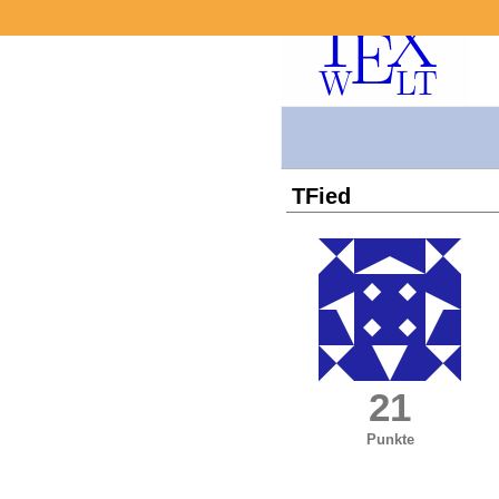
TFied
21
Punkte