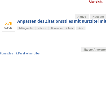
Übersicht
Aktive
Neueste
Anpassen des Zitationsstiles mit Kurztitel mi
5.7k
Aufrufe
bibliographie
zitieren
literaturverzeichnis
biber
älteste Antwort
onsstiles mit Kurztitel mit biber
en