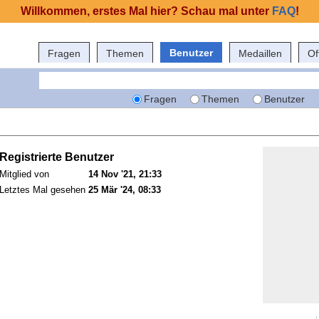
Willkommen, erstes Mal hier? Schau mal unter
FAQ
!
Benutzer
Fragen
Themen
Medaillen
Of
Fragen
Themen
Benutzer
Registrierte Benutzer
Mitglied von
14 Nov '21, 21:33
Letztes Mal gesehen
25 Mär '24, 08:33