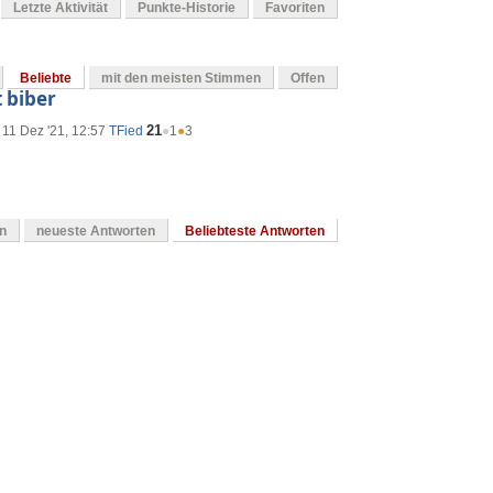
Letzte Aktivität
Punkte-Historie
Favoriten
Beliebte
mit den meisten Stimmen
Offen
t biber
21
11 Dez '21, 12:57
TFied
●
1
●
3
en
neueste Antworten
Beliebteste Antworten