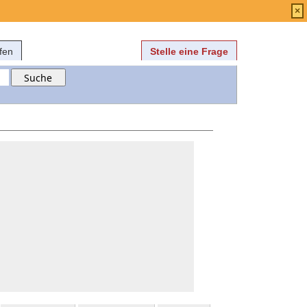
Anmelden
über
FAQ
×
fen
Stelle eine Frage