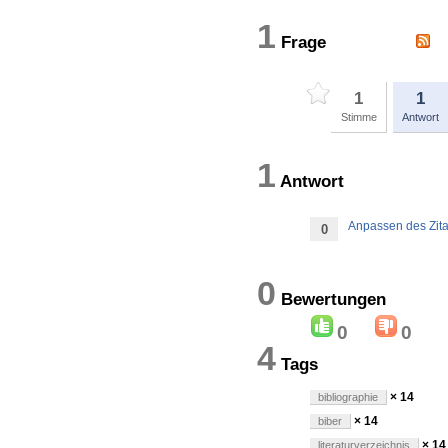
1
Frage
1
1
Stimme
Antwort
1
Antwort
Anpassen des Zitati
0
0
Bewertung
0
0
4
Tags
× 14
bibliographie
× 14
biber
× 14
literaturverzeichnis