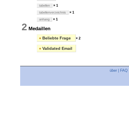
× 1
tabellen
× 1
tabellenverzeichnis
× 1
anhang
2
Medaillen
●
Beliebte Frage
× 2
●
Validated Email
über
|
FAQ