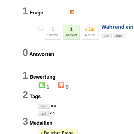
1
Frage
Während ein
1
1
4.5k
Stimme
Antwort
Aufrufe
text
align
0
Antworten
1
Bewertung
1
0
2
Tags
× 4
align
× 4
text
3
Medaillen
●
Beliebte Frage