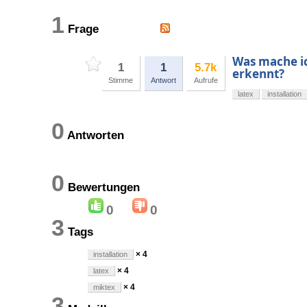
1
Frage
Was mache i
1
1
5.7k
erkennt?
Stimme
Antwort
Aufrufe
latex
installation
0
Antworten
0
Bewertungen
0
0
3
Tags
× 4
installation
× 4
latex
× 4
miktex
3