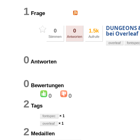
1
Frage
DUNGEONS & 
0
0
1.5k
bei Overleaf
Stimmen
Antworten
Aufrufe
overleaf
fontspec
0
Antworten
0
Bewertungen
0
0
2
Tags
× 1
fontspec
× 1
overleaf
2
Medaillen