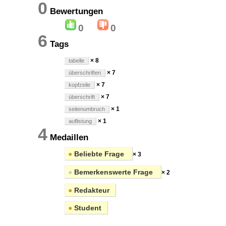
0
Bewertungen
0
0
6
Tags
× 8
tabelle
× 7
überschriften
× 7
kopfzeile
× 7
überschrift
× 1
seitenumbruch
× 1
auflistung
4
Medaillen
●
Beliebte Frage
× 3
●
Bemerkenswerte Frage
× 2
●
Redakteur
●
Student