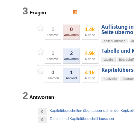
3
Fragen
Auflistung in
1
0
1.4k
Seite über
Stimme
Antworten
Aufrufe
seitenumbruch
a
Tabelle und 
1
2
4.9k
Stimme
Antworten
Aufrufe
tabelle
überschrif
Kapitelübers
0
1
4.1k
Stimmen
Antwort
Aufrufe
kopfzeile
überschr
2
Antworten
Kapitelüberschriften überlappen sich in der Kopfzei
0
Tabelle und Kapitelüberschrift tauschen
0