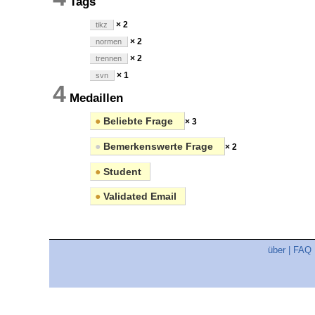
Tags
× 2
tikz
× 2
normen
× 2
trennen
× 1
svn
4
Medaillen
●
Beliebte Frage
× 3
●
Bemerkenswerte Frage
× 2
●
Student
●
Validated Email
über
|
FAQ