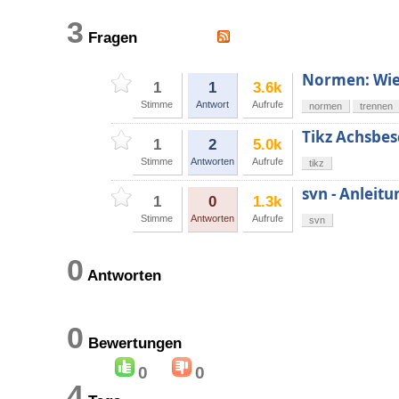
3
Fragen
Normen: Wie
1
1
3.6k
Stimme
Antwort
Aufrufe
normen
trennen
Tikz Achsbes
1
2
5.0k
Stimme
Antworten
Aufrufe
tikz
svn - Anleitu
1
0
1.3k
Stimme
Antworten
Aufrufe
svn
0
Antworten
0
Bewertungen
0
0
4