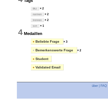
Tags
× 2
tikz
× 2
normen
× 2
trennen
× 1
svn
4
Medaillen
●
Beliebte Frage
× 3
●
Bemerkenswerte Frage
× 2
●
Student
●
Validated Email
über
|
FAQ