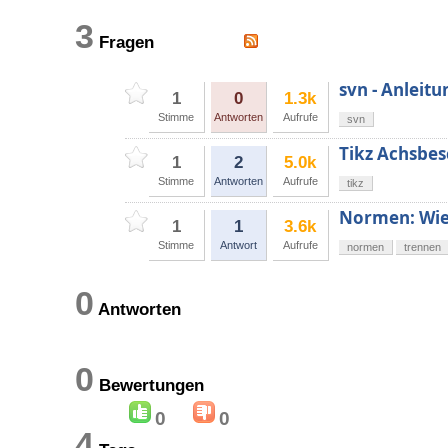
3
Fragen
svn - Anleitu
1
0
1.3k
Stimme
Antworten
Aufrufe
svn
Tikz Achsbes
1
2
5.0k
Stimme
Antworten
Aufrufe
tikz
Normen: Wie
1
1
3.6k
Stimme
Antwort
Aufrufe
normen
trennen
0
Antworten
0
Bewertungen
0
0
4