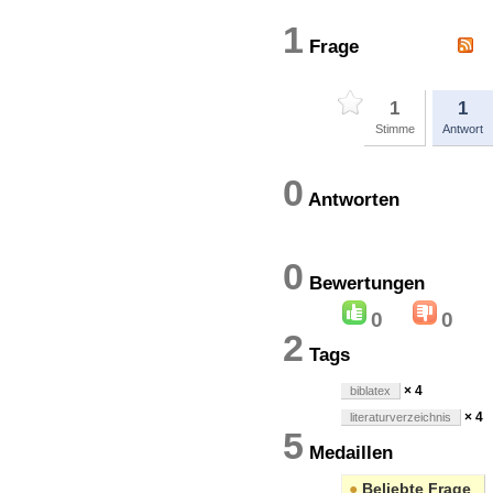
1
Frage
1
1
Stimme
Antwort
0
Antworten
0
Bewertung
0
0
2
Tags
× 4
biblatex
× 4
literaturverzeichnis
5
Medaillen
●
Beliebte Frage