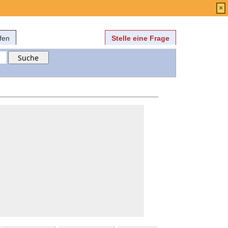
Anmelden
über
FAQ
×
fen
Stelle eine Frage