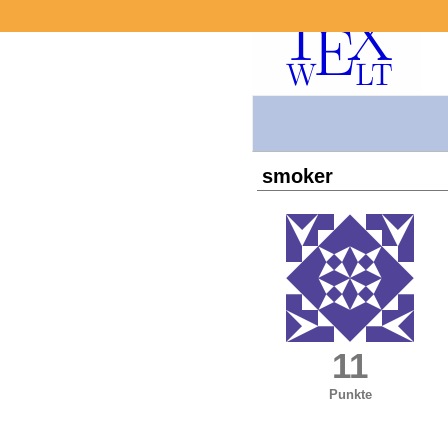
smoker
11
Punkte