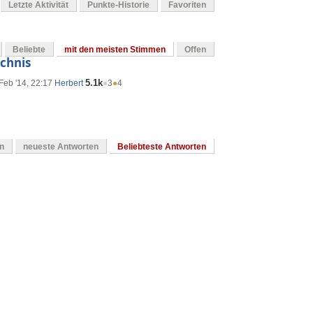
Letzte Aktivität
Punkte-Historie
Favoriten
Beliebte
mit den meisten Stimmen
Offen
ichnis
5.1k
Feb '14, 22:17
Herbert
●
3
●
4
en
neueste Antworten
Beliebteste Antworten