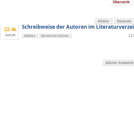
Übersicht
Aktive
Neueste
Schreibweise der Autoren im Literaturverze
22.4k
Aufrufe
13 
biblatex
literaturverzeichnis
älteste Antwort
en