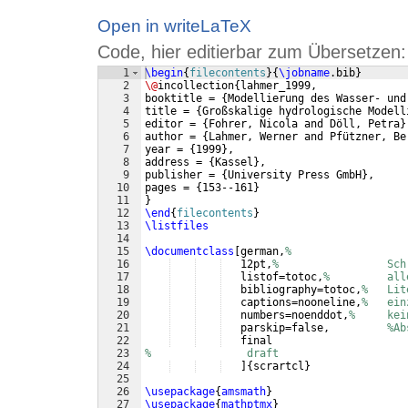
Open in writeLaTeX
Code, hier editierbar zum Übersetzen:
1
\begin
{
filecontents
}
{
\jobname
.bib
}
2
\@
incollection
{
lahmer_1999,
3
booktitle = 
{
Modellierung des Wasser- und
4
title = 
{
Großskalige hydrologische Modell
5
editor = 
{
Fohrer, Nicola and Döll, Petra
}
6
author = 
{
Lahmer, Werner and Pfützner, Be
7
year = 
{
1999
}
,
8
address = 
{
Kassel
}
,
9
publisher = 
{
University Press GmbH
}
,
10
pages = 
{
153--161
}
11
}
12
\end
{
filecontents
}
13
\listfiles
14
15
\documentclass
[
german,
%
16
   12pt,
%                 Sch
17
   listof=totoc,
%         all
18
   bibliography=totoc,
%   Lit
19
   captions=nooneline,
%   ein
20
   numbers=noenddot,
%     kei
21
   parskip=false,         
%Ab
22
   final
23
%               draft
24
]
{
scrartcl
}
25
26
\usepackage
{
amsmath
}
27
\usepackage
{
mathptmx
}