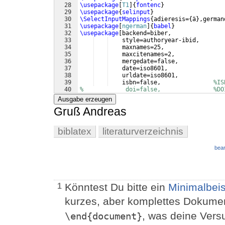
28
\usepackage
[
T1
]
{
fontenc
}
29
\usepackage
{
selinput
}
30
\SelectInputMappings
{
adieresis=
{
ä
}
,german
31
\usepackage
[
ngerman
]
{
babel
}
32
\usepackage
[
backend=biber,
33
    style=authoryear-ibid,
34
    maxnames=25,
35
    maxcitenames=2,
36
    mergedate=false,
37
    date=iso8601,
38
    urldate=iso8601,
39
    isbn=false,               
%IS
40
%            doi=false,               %DO
41
    uniquename=full,
Ausgabe erzeugen
Gruß Andreas
biblatex
literaturverzeichnis
bear
Könntest Du bitte ein
Minimalbeis
1
kurzes, aber komplettes Dokume
, was deine Versu
\end{document}