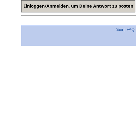
über
|
FAQ