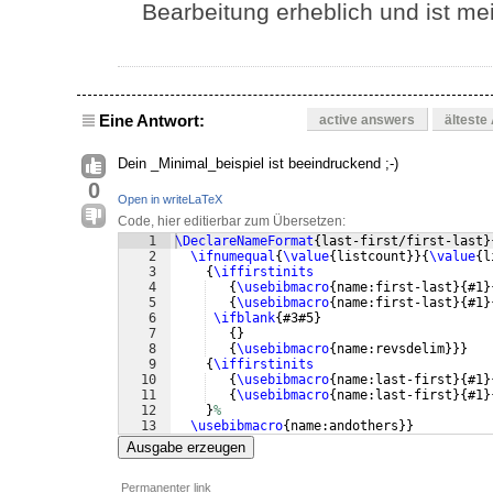
Bearbeitung erheblich und ist mei
Eine Antwort:
active answers
älteste
Dein _Minimal_beispiel ist beeindruckend ;-)
0
Open in writeLaTeX
Code, hier editierbar zum Übersetzen:
1
\DeclareNameFormat
{
last-first/first-last
}
2
\ifnumequal
{
\value
{
listcount
}}
{
\value
{
l
3
{
\iffirstinits
4
{
\usebibmacro
{
name:first-last
}
{
#1
}
5
{
\usebibmacro
{
name:first-last
}
{
#1
}
6
\ifblank
{
#3#5
}
7
{
}
8
{
\usebibmacro
{
name:revsdelim
}}}
9
{
\iffirstinits
10
{
\usebibmacro
{
name:last-first
}
{
#1
}
11
{
\usebibmacro
{
name:last-first
}
{
#1
}
12
}
%
13
\usebibmacro
{
name:andothers
}}
Ausgabe erzeugen
Permanenter link