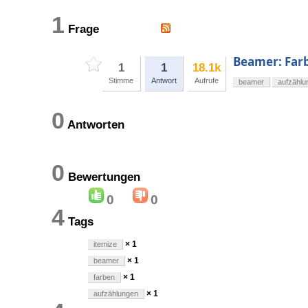
1
Frage
Beamer: Far
1
1
18.1k
Stimme
Antwort
Aufrufe
beamer
aufzählu
0
Antworten
0
Bewertungen
0
0
4
Tags
× 1
itemize
× 1
beamer
× 1
farben
× 1
aufzählungen